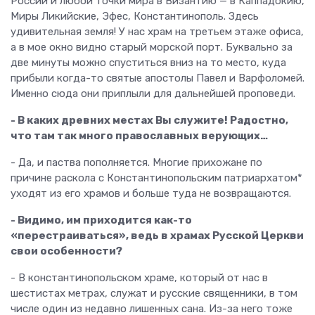
России и любой точки мира в Византию — в Каппадокию,
Миры Ликийские, Эфес, Константинополь. Здесь
удивительная земля! У нас храм на третьем этаже офиса,
а в мое окно видно старый морской порт. Буквально за
две минуты можно спуститься вниз на то место, куда
прибыли когда-то святые апостолы Павел и Варфоломей.
Именно сюда они приплыли для дальнейшей проповеди.
- В каких древних местах Вы служите! Радостно,
что там так много православных верующих…
- Да, и паства пополняется. Многие прихожане по
причине раскола с Константинопольским патриархатом*
уходят из его храмов и больше туда не возвращаются.
- Видимо, им приходится как-то
«перестраиваться», ведь в храмах Русской Церкви
свои особенности?
- В константинопольском храме, который от нас в
шестистах метрах, служат и русские священники, в том
числе один из недавно лишенных сана. Из-за него тоже