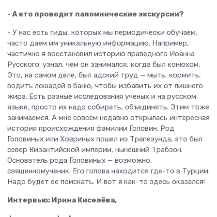
- А кто проводит паломнические экскурсии?
- У нас есть гиды, которых мы периодически обучаем,
часто даем им уникальную информацию. Например,
частично я восстановил историю праведного Иоанна
Русского: узнал, чем он занимался, когда был конюхом.
Это, на самом деле, был адский труд — мыть, кормить,
водить лошадей в баню, чтобы избавить их от лишнего
жира. Есть разные исследования ученых и на русском
языке, просто их надо собирать, объединять. Этим тоже
занимаемся. А мне совсем недавно открылась интересная
история происхождения фамилии Головин. Род
Головиных или Ховриных пошел из Трапезунда, это был
север Византийской империи, нынешний Трабзон.
Основатель рода Головиных — возможно,
священномученик. Его голова находится где-то в Турции.
Надо будет ее поискать. И вот я как-то здесь оказался!
Интервью: Ирина Киселёва,