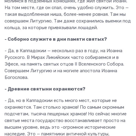
молимся в подземных конюшнях, где жил святой Иоанн.
На том месте, где он спал, очень удобно служить. Это —
такая выдолбленная ниша, более-менее ровная. Там мы
совершаем Литургию. Там даже сохранились выемки под
кольца, за которые привязывали лошадей.
- Соборно служите в дни памяти святых?
- Да, в Каппадокии — несколько раз в году, на Иоанна
Русского. В Мирах Ликийских часто собираемся и в
Эфесе, на память святых отцов II Вселенского Собора.
Совершаем Литургию и на могиле апостола Иоанна
Богослова.
- Древние святыни охраняются?
- Да, но в Каппадокии есть много мест, которые не
охраняются. Там столько храмов! По самым скромным
подсчетам, тысяча пещерных храмов! Но сейчас многие
святые места государство восстанавливает просто на
высшем уровне, ведь это -огромное исторические
наследие. Это — памятники античной культуры,