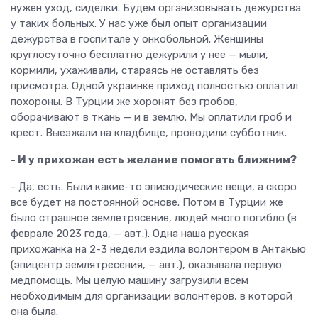
нужен уход, сиделки. Будем организовывать дежурства
у таких больных. У нас уже был опыт организации
дежурства в госпитале у онкобольной. Женщины
круглосуточно бесплатно дежурили у нее — мыли,
кормили, ухаживали, стараясь не оставлять без
присмотра. Одной украинке приход полностью оплатил
похороны. В Турции же хоронят без гробов,
оборачивают в ткань — и в землю. Мы оплатили гроб и
крест. Выезжали на кладбище, проводили субботник.
- И у прихожан есть желание помогать ближним?
- Да, есть. Были какие-то эпизодические вещи, а скоро
все будет на постоянной основе. Потом в Турции же
было страшное землетрясение, людей много погибло (в
феврале 2023 года, — авт.). Одна наша русская
прихожанка на 2-3 недели ездила волонтером в Антакью
(эпицентр землятресения, — авт.), оказывала первую
медпомощь. Мы целую машину загрузили всем
необходимым для организации волонтеров, в которой
она была.