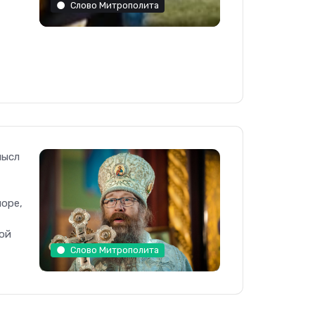
Слово Митрополита
мысл
море,
ной
Слово Митрополита