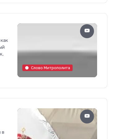
 как
ый
к,
Слово Митрополита
 в