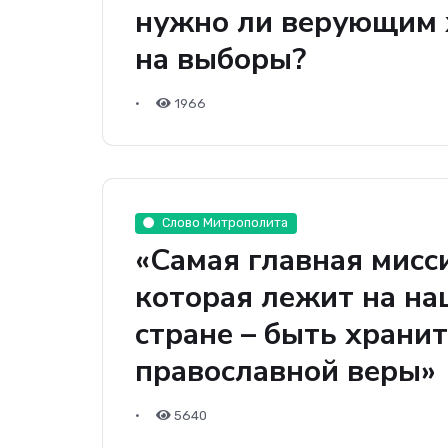
нужно ли верующим 
на выборы?
•
1966
Слово Митрополита
«Самая главная мисс
которая лежит на на
стране – быть храни
православной веры»
•
5640