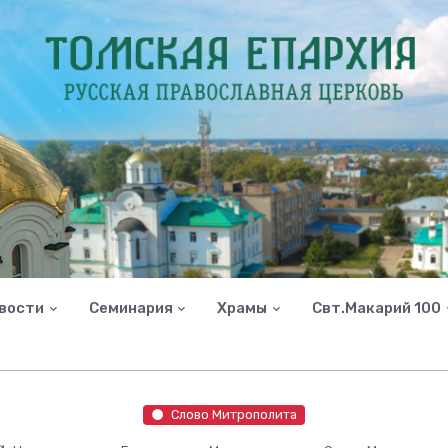
вости
Семинария
Храмы
Свт.Макарий 100
Слово Митрополита