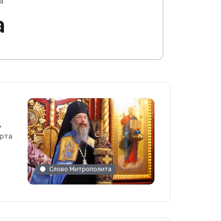
а
а
ь
арта
Слово Митрополита