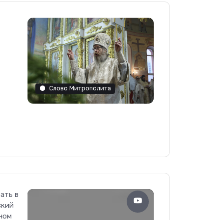
Слово Митрополита
ать в
ский
ном