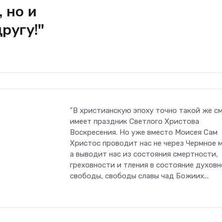
 но и
ругу!"
"В христианскую эпоху точно такой же с
имеет праздник Светлого Христова
Воскресения. Но уже вместо Моисея Сам
Христос проводит нас не через Чермное 
а выводит нас из состояния смертности,
греховности и тления в состояние духов
свободы, свободы славы чад Божиих...