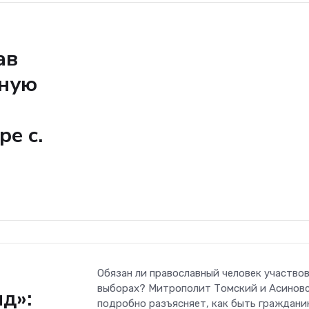
ав
нную
е с.
Обязан ли православный человек участвов
выборах? Митрополит Томский и Асинов
д»:
подробно разъясняет, как быть граждани