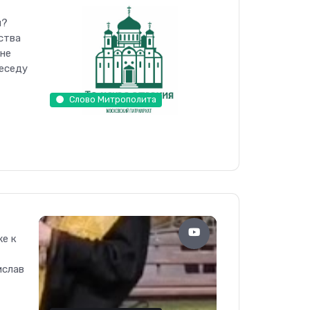
ы?
ства
 не
еседу
Слово Митрополита
же к
ислав