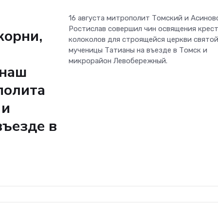
16 августа митрополит Томский и Асинов
Ростислав совершил чин освящения крест
корни,
колоколов для строящейся церкви свято
мученицы Татианы на въезде в Томск и
микрорайон Левобережный.
 наш
полита
 и
въезде в