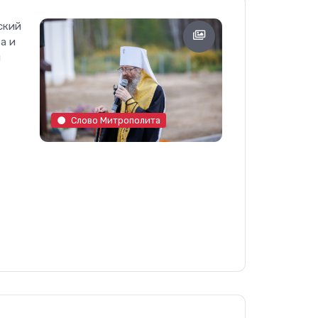
ский
а и
й
Слово Митрополита