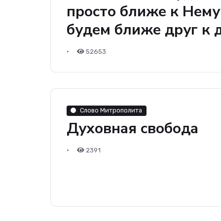
просто ближе к Нему,
будем ближе друг к д
•
52653
Слово Митрополита
Духовная свобода
•
2391