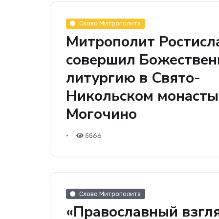
Слово Митрополита
Митрополит Ростисл
совершил Божестве
литургию в Свято-
Никольском монастыр
Могочино
•
5566
Слово Митрополита
«Православный взгля