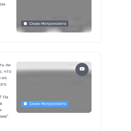
ном
Слово Митрополита
ть ли
о, что
 из
ого
? На
я
Слово Митрополита
и
емя"