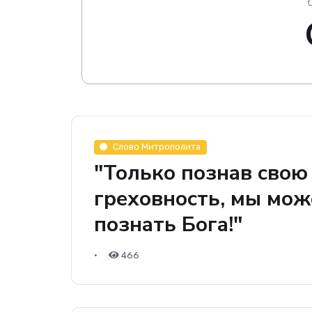
Слово Митрополита
"Только познав свою
греховность, мы мо
познать Бога!"
•
466