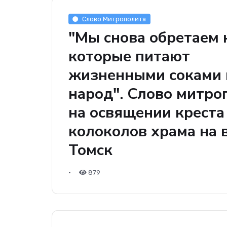
Слово Митрополита
"Мы снова обретаем 
которые питают
жизненными соками
народ". Слово митро
на освящении креста
колоколов храма на 
Томск
•
879