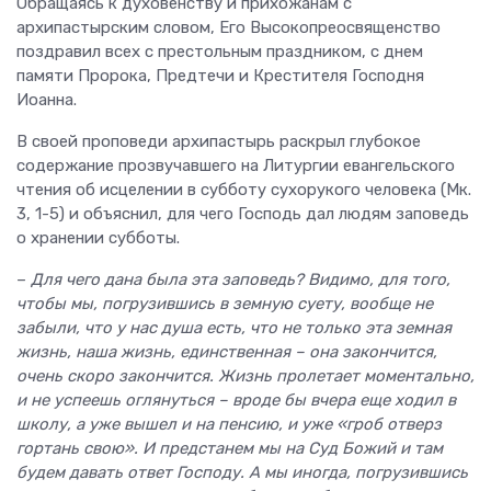
Обращаясь к духовенству и прихожанам с
архипастырским словом, Его Высокопреосвященство
поздравил всех с престольным праздником, с днем
памяти Пророка, Предтечи и Крестителя Господня
Иоанна.
В своей проповеди архипастырь раскрыл глубокое
содержание прозвучавшего на Литургии евангельского
чтения об исцелении в субботу сухорукого человека (Мк.
3, 1-5) и объяснил, для чего Господь дал людям заповедь
о хранении субботы.
–
Для чего дана была эта заповедь? Видимо, для того,
чтобы мы, погрузившись в земную суету, вообще не
забыли, что у нас душа есть, что не только эта земная
жизнь, наша жизнь, единственная – она закончится,
очень скоро закончится. Жизнь пролетает моментально,
и не успеешь оглянуться – вроде бы вчера еще ходил в
школу, а уже вышел и на пенсию, и уже «гроб отверз
гортань свою». И предстанем мы на Суд Божий и там
будем давать ответ Господу. А мы иногда, погрузившись