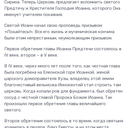
Сирина. Теперь Церковь предлагает вспомнить святого
Предтечу и Крестителя Господня Иоанна, которого Она
именует учителем покаяния.
Святой Иоанн начал свою проповедь призывом:
«Покайтесь!
». Вся его жизнь и мученическая кончина
были этим непрестанным, неумолкающим призывом.
Первое обретение главы Иоанна Предтечи состоялось в
IV веке, второе – в V веке.
В IV веке, через много лет после того, как честная глава
была погребена на Елеонской горе Иоанной, женой
царского домоправителя Хузы, владелец этой земли
благочестивый вельможа Иннокентий стал строить там
церковь. Когда копали ров для фундамента, был обретен
сосуд с честной главой Пророка Божия Иоанна. Так
произошло первое обретение главы величайшего
святого.
Второе обретение состоялось в то время, когда святыня
хранилась в пещере, близ Емессы, и на этом месте