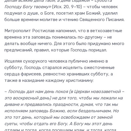
делай всякие дела твои; а день седьмой – суббота
Господу Богу твоему»
(Исх. 20, 9–10) – чтобы человек
подумал о душе, о Боге, посетил храм Божий, уделил
больше времени молитве и чтению Священного Писания.
Митрополит Ростислав напомнил, что в ветхозаветные
времена эта заповедь понималась по-другому – не
делать вообще ничего. Для этого было придумано много
предписаний, правил, которые Господь порицал.
Исцеляя сухорукого человека публично именно в
субботу, Господь старался исцелить ожесточенные
сердца фарисеев, ревностно хранивших субботу, а
также в назидание каждому христианину:
–
Господь дал нам день покоя (в Церкви новозаветной –
это воскресный день) не для того, чтобы мы лежали на
диване и предавались праздности, думая, что так мы
исполняем заповедь Божию, если бездельничаем. Но
это тот день, который мы освобождаем от земной
суеты, чтобы отдать его Богу. А Богу мы этот день
отдаем и тогда, когда посещаем храм, и тогда, когда