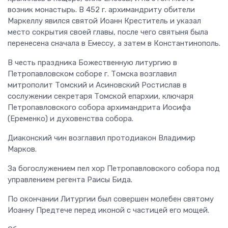
возник монастырь. В 452 г. архимандриту обители
Маркеллу явился святой Иоанн Креститель и указал
место сокрытия своей главы, после чего святыня была
перенесена сначала в Емессу, а затем в Константинополь.
В честь праздника Божественную литургию в
Петропавловском соборе г. Томска возглавил
митрополит Томский и Асиновский Ростислав в
сослужении секретаря Томской епархии, ключаря
Петропавловского собора архимандрита Иосифа
(Еременко) и духовенства собора.
Диаконский чин возглавил протодиакон Владимир
Марков.
За богослужением пел хор Петропавловского собора под
управлением регента Раисы Бида.
По окончании Литургии был совершен молебен святому
Иоанну Предтече перед иконой с частицей его мощей.