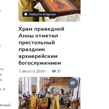
т
Новости епархии
Храм праведной
Анны отметил
престольный
.
праздник
архиерейским
богослужением
то
•
7 августа 2026
31
и
и.
, и
енный.