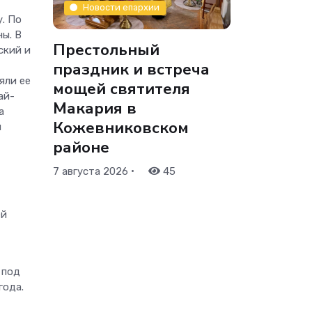
Новости епархии
. По
ы. В
Престольный
ский и
праздник и встреча
яли ее
мощей святителя
ай-
Макария в
а
Кожевниковском
м
районе
•
7 августа 2026
45
ей
 под
года.