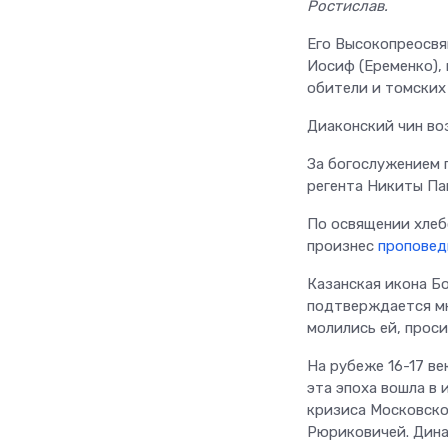
Ростислав.
Его Высокопреосвя
Иосиф (Еременко),
обители и томских
Диаконский чин во
За богослужением 
регента Никиты Па
По освящении хлеб
произнес
проповед
Казанская икона Б
подтверждается мн
молились ей, прос
На рубеже 16-17 ве
эта эпоха вошла в 
кризиса Московско
Рюриковичей. Дина