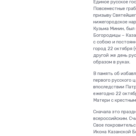
Единое русское го
Повсеместные граб
призыву Святейшег
нижегородское нар
Кузьма Минин, был
Богородицы – Казан
с собою и постоян
город 22 октября (
другой же день ру
образом в руках.
В память об избав
первого русского 
впоследствии Патр
ежегодно 22 октяб
Матери с крестным
Сначала это праздн
всероссийским. Сч
Свое покровительс
Икона Казанской Б