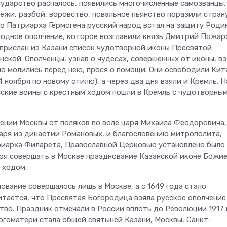
сударство распалось, появились многочисленные самозванцы.
ежи, разбой, воровство, повальное пьянство поразили страну
о Патриарха Гермогена русский народ встал на защиту Родин
одное ополчение, которое возглавили князь Дмитрий Пожар
 прислан из Казани список чудотворной иконы Пресвятой
ской. Ополченцы, узнав о чудесах, совершенных от иконы, вз
но молились перед нею, прося о помощи. Они освободили Кит
4 ноября по новому стилю), а через два дня взяли и Кремль. Н
сские воины с крестным ходом пошли в Кремль с чудотворны
лении Москвы от поляков по воле царя Михаила Феодоровича,
царя из династии Романовых, и благословению митрополита,
иарха Филарета, Православной Церковью установлено было
ря совершать в Москве празднование Казанской иконе Божи
 ходом.
ование совершалось лишь в Москве, а с 1649 года стало
итается, что Пресвятая Богородица взяла русское ополчение
тво. Праздник отмечали в России вплоть до Революции 1917 
огоматери стала общей святыней Казани, Москвы, Санкт-