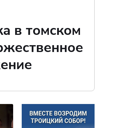
ка в томском
ржественное
жение