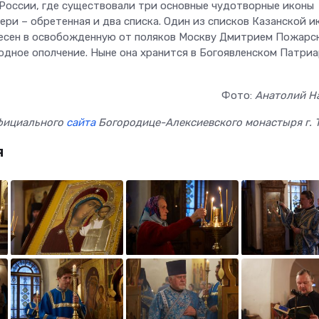
 России, где существовали три основные чудотворные иконы
ери – обретенная и два списка. Один из списков Казанской и
есен в освобожденную от поляков Москву Дмитрием Пожарс
одное ополчение. Ныне она хранится в Богоявленском Патри
Фото:
Анатолий Н
фициального
сайта
Богородице-Алексиевского монастыря г. 
я