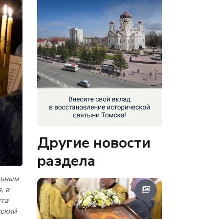
Другие новости
раздела
льным
, в
ста
вский