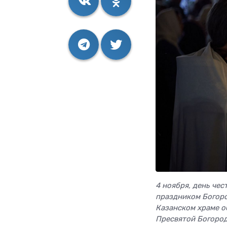
4 ноября, день че
праздником Богоро
Казанском храме о
Пресвятой Богород