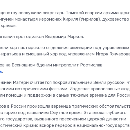
щенству сослужили секретарь Томской епархии архимандри
 игумен монастыря иеромонах Кирилл (Умрилов), духовенство
 храмов.
зглавил протодиакон Владимир Марков.
пели хор пастырского отделения семинарии под управлением
нкратьева и смешанный хор под управлением Игоря Гончарова
ов на Всенощном бдении митрополит Ростислав
ь
.
ожией Матери считается покровительницей Земли русской, ч
огими историческими фактами. Издревле православные люд
или помощи и поддержки в самые тяжелые времена для Росси
ков в России произошла вереница трагических обстоятельств
историю под названием Смутное время. Эта эпоха глубокого
го государства, вызванного пресечением царской династии
стический кризис вскоре перерос в национально-государств