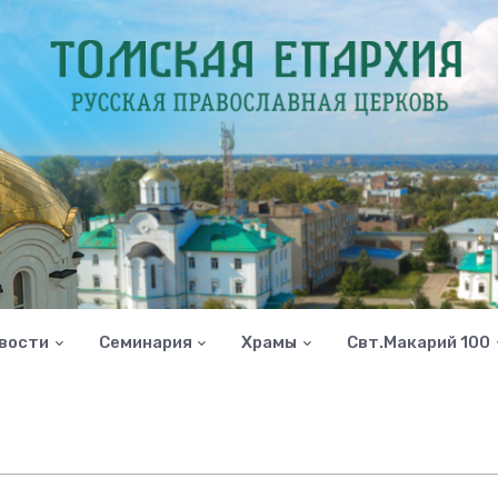
вости
Семинария
Храмы
Свт.Макарий 100