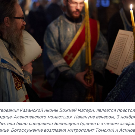
ствования Казанской иконы Божией Матери, является престо
дице-Алексиевского монастыря. Накануне вечером, 3 ноября
бители было совершено Всенощное бдение с чтением акафи
ице. Богослужение возглавил митрополит Томский и Асино