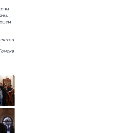
коны
ким,
аршем
алетов
Томска