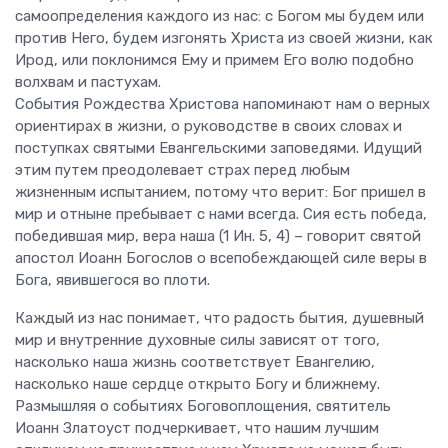
самоопределения каждого из нас: с Богом мы будем или
против Него, будем изгонять Христа из своей жизни, как
Ирод, или поклонимся Ему и примем Его волю подобно
волхвам и пастухам.
События Рождества Христова напоминают нам о верных
ориентирах в жизни, о руководстве в своих словах и
поступках святыми Евангельскими заповедями. Идущий
этим путем преодолевает страх перед любым
жизненным испытанием, потому что верит: Бог пришел в
мир и отныне пребывает с нами всегда. Сия есть победа,
победившая мир, вера наша (1 Ин. 5, 4) – говорит святой
апостол Иоанн Богослов о всепобеждающей силе веры в
Бога, явившегося во плоти.
Каждый из нас понимает, что радость бытия, душевный
мир и внутренние духовные силы зависят от того,
насколько наша жизнь соответствует Евангелию,
насколько наше сердце открыто Богу и ближнему.
Размышляя о событиях Боговоплощения, святитель
Иоанн Златоуст подчеркивает, что нашим лучшим