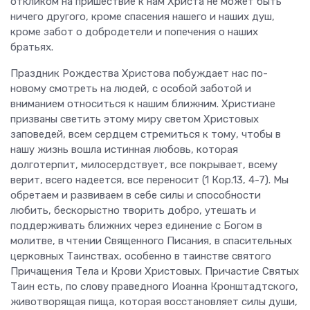
откликом на пришествие к нам Христа не может быть
ничего другого, кроме спасения нашего и наших душ,
кроме забот о добродетели и попечения о наших
братьях.
Праздник Рождества Христова побуждает нас по-
новому смотреть на людей, с особой заботой и
вниманием относиться к нашим ближним. Христиане
призваны светить этому миру светом Христовых
заповедей, всем сердцем стремиться к тому, чтобы в
нашу жизнь вошла истинная любовь, которая
долготерпит, милосердствует, все покрывает, всему
верит, всего надеется, все переносит (1 Кор.13, 4-7). Мы
обретаем и развиваем в себе силы и способности
любить, бескорыстно творить добро, утешать и
поддерживать ближних через единение с Богом в
молитве, в чтении Священного Писания, в спасительных
церковных Таинствах, особенно в таинстве святого
Причащения Тела и Крови Христовых. Причастие Святых
Таин есть, по слову праведного Иоанна Кронштадтского,
животворящая пища, которая восстановляет силы души,