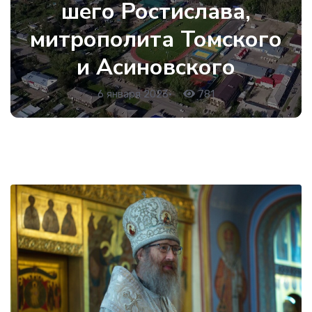
шего Ростислава,
митрополита Томского
и Асиновского
6 января 2023
•
781