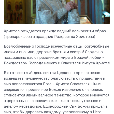
Христос рождается прежде падший воскресити образ
(тропарь часов в праздник Рождества Христова)
Возлюбленные о Господе всечестные отцы, боголюбивые
иноки и инокини, дорогие братья и сестры! Сердечно
поздравляю вас с праздником мира и Божией любви –
Рождеством Господа нашего и Спасителя Иисуса Христа!
В этот светлый день святая Церковь торжественно
возвещает человечеству благую весть о пришествии в
мир воплотившегося Бога – Христа Спасителя. Ныне
свершается предвечное Божие изволение о человеке,
становится явным великое таинство, которое именуется
в церковных песнопениях как еже от века утаенное и
ангелом несведомое. Единородный Сын Божий пришел в
мир, чтобы даровать каждому, уверовавшему в Него,