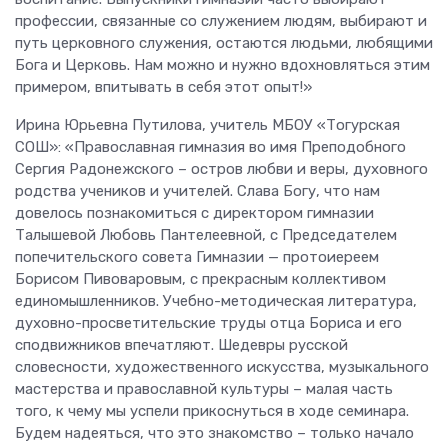
профессии, связанные со служением людям, выбирают и
путь церковного служения, остаются людьми, любящими
Бога и Церковь. Нам можно и нужно вдохновляться этим
примером, впитывать в себя этот опыт!»
Ирина Юрьевна Путилова, учитель МБОУ «Тогурская
СОШ»: «Православная гимназия во имя Преподобного
Сергия Радонежского – остров любви и веры, духовного
родства учеников и учителей. Слава Богу, что нам
довелось познакомиться с директором гимназии
Талышевой Любовь Пантелеевной, с Председателем
попечительского совета Гимназии — протоиереем
Борисом Пивоваровым, с прекрасным коллективом
единомышленников. Учебно-методическая литература,
духовно-просветительские труды отца Бориса и его
сподвижников впечатляют. Шедевры русской
словесности, художественного искусства, музыкального
мастерства и православной культуры – малая часть
того, к чему мы успели прикоснуться в ходе семинара.
Будем надеяться, что это знакомство – только начало