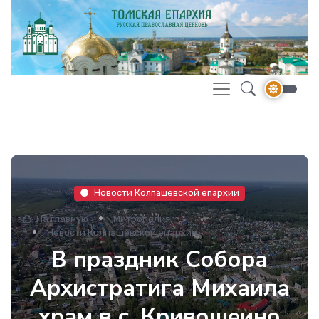
Новости Колпашевской епархии
На главную
Митрополия
Новости Колпашевской епархии
В праздник Собора
Архистратига Михаила
храм в с. Кривошеино