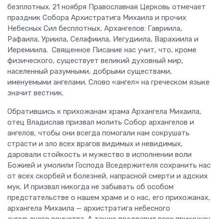
безплотных. 21 ноября Православная Церковь отмечает
праздник Собора Архистратига Михаила и прочих
Небесных Сил бесплотных, Архангелов: Гавриила,
Рафаила, Уриила, Селафиила, Иегудиила, Варахиила и
Иеремиила. Священное Писание нас учит, что, кроме
физического, существует великий духовный мир,
населенный разумными, добрыми существами,
именуемыми ангелами. Слово «ангел» на греческом языке
значит вестник.
Обратившись к прихожанам храма Архангела Михаила,
отец Владислав призвал молить Собор архангелов и
ангелов, чтобы они всегда помогали нам сокрушать
страсти и зло всех врагов видимых и невидимых,
даровали стойкость и мужество в исполнении воли
Божией и умолили Господа Вседержителя сохранить нас
от всех скорбей и болезней, напрасной смерти и адских
мук. И призвал никогда не забывать об особом
предстательстве о нашем храме и о нас, его прихожанах,
архангела Михаила — архистратига небесного
ангельского воинства. А также поздравил всех прихожан