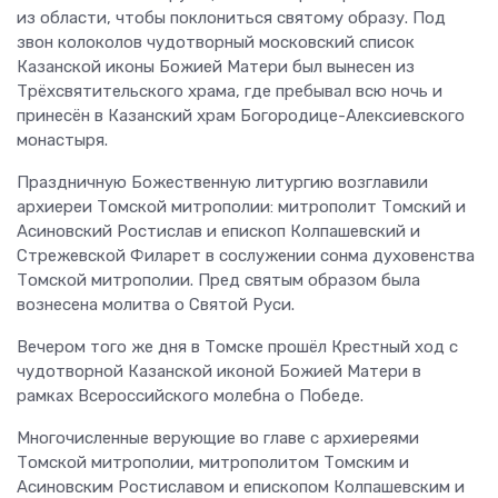
из области, чтобы поклониться святому образу. Под
звон колоколов чудотворный московский список
Казанской иконы Божией Матери был вынесен из
Трёхсвятительского храма, где пребывал всю ночь и
принесён в Казанский храм Богородице-Алексиевского
монастыря.
Праздничную Божественную литургию возглавили
архиереи Томской митрополии: митрополит Томский и
Асиновский Ростислав и епископ Колпашевский и
Стрежевской Филарет в сослужении сонма духовенства
Томской митрополии. Пред святым образом была
вознесена молитва о Святой Руси.
Вечером того же дня в Томске прошёл Крестный ход с
чудотворной Казанской иконой Божией Матери в
рамках Всероссийского молебна о Победе.
Многочисленные верующие во главе с архиереями
Томской митрополии, митрополитом Томским и
Асиновским Ростиславом и епископом Колпашевским и