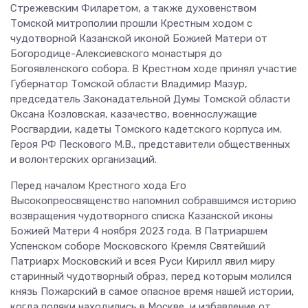
Стрежевским Филаретом, а также духовенством
Томской митрополии прошли Крестным ходом с
чудотворной Казанской иконой Божией Матери от
Богородице-Алексиевского монастыря до
Богоявленского собора. В Крестном ходе принял участие
Губернатор Томской области Владимир Мазур,
председатель Законадательной Думы Томской области
Оксана Козловская, казачество, военнослужащие
Росгвардии, кадеты Томского кадетского корпуса им.
Героя РФ Пескового М.В., представители общественных
и волонтерских организаций.
Перед началом Крестного хода Его
Высокопреосвященство напомнил собравшимся историю
возвращения чудотворного списка Казанской иконы
Божией Матери 4 ноября 2023 года. В Патриаршем
Успенском соборе Московского Кремля Святейший
Патриарх Московский и всея Руси Кирилл явил миру
старинный чудотворный образ, перед которым молился
князь Пожарский в самое опасное время нашей истории,
когда поляки находились в Москве, и избавление от