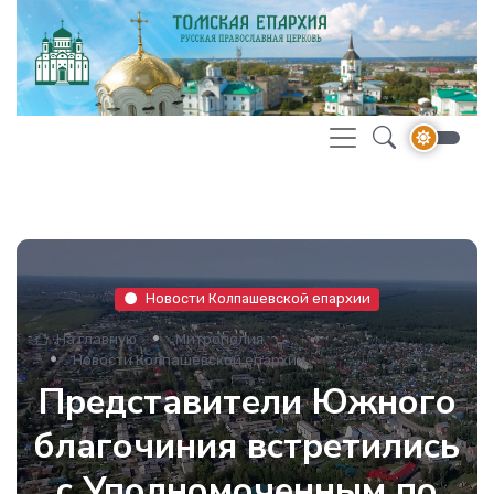
Новости Колпашевской епархии
На главную
Митрополия
Новости Колпашевской епархии
Представители Южного
благочиния встретились
с Уполномоченным по