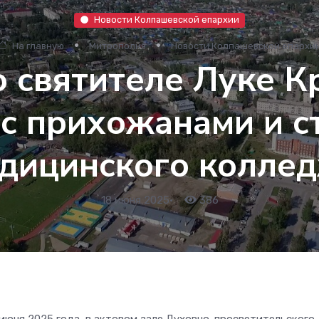
Новости Колпашевской епархии
На главную
Митрополия
Новости Колпашевской епархи
 святителе Луке 
 с прихожанами и с
дицинского колле
18 июня 2025
•
386
 июня 2025 года, в актовом зале Духовно-просветительского