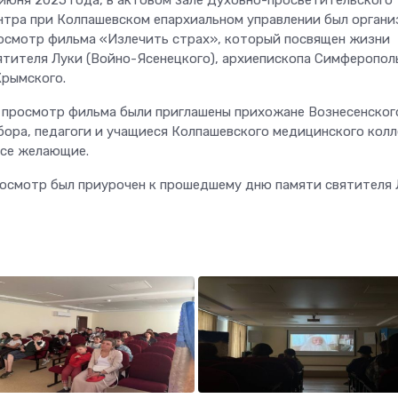
нтра при Колпашевском епархиальном управлении был органи
осмотр фильма «Излечить страх», который посвящен жизни
ятителя Луки (Войно-Ясенецкого), архиепископа Симферопол
Крымского.
 просмотр фильма были приглашены прихожане Вознесенског
бора, педагоги и учащиеся Колпашевского медицинского кол
все желающие.
осмотр был приурочен к прошедшему дню памяти святителя 