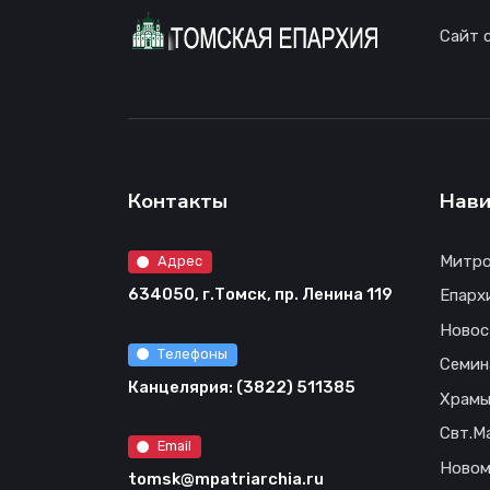
Сайт 
Контакты
Нави
Митро
Адрес
634050, г.Томск, пр. Ленина 119
Епарх
Новос
Телефоны
Семин
Канцелярия: (3822) 511385
Храм
Свт.М
Email
Новом
tomsk@mpatriarchia.ru