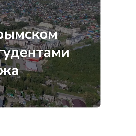
и
Крымском
тудентами
джа