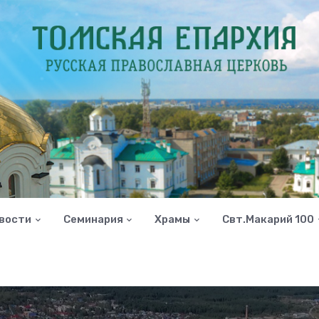
вости
Семинария
Храмы
Свт.Макарий 100