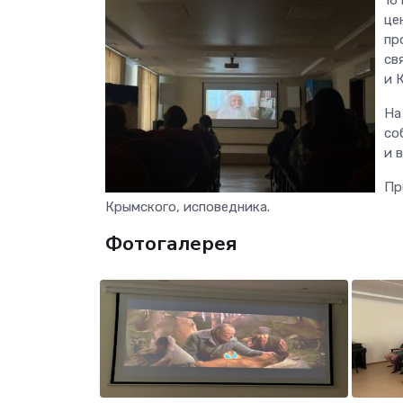
це
пр
св
и 
На
со
и 
Пр
Крымского, исповедника.
Фотогалерея