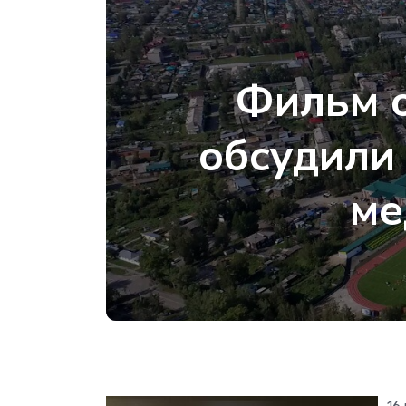
Фильм о
обсудили
ме
16