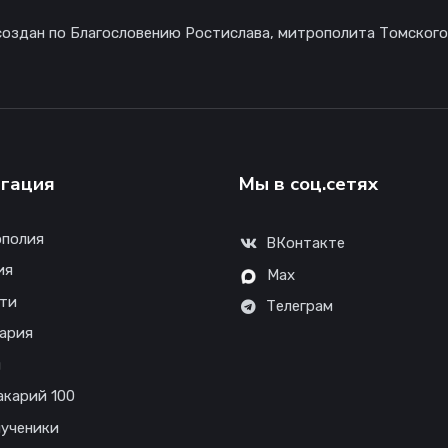
создан по Благословению Ростислава, митрополита Томского
гация
Мы в соц.сетях
полия
ВКонтакте
ия
Max
ти
Телеграм
ария
ы
акарий 100
ученики