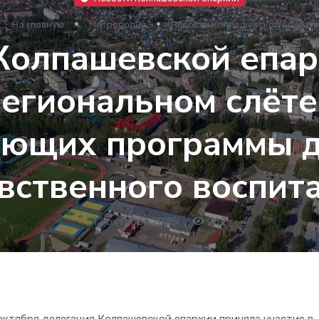
На главную
Митрополия
Новости Колпашевской епархи
Колпашевской епа
региональном слёте
ующих программы д
вственного воспит
12 октября 2025
•
262
 октября делегация Колпашевской епархии приняла участие в