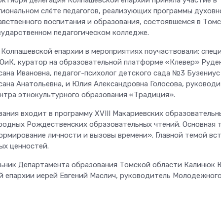
гиональном слёте педагогов, реализующих программы духовн
авственного воспитания и образования, состоявшемся в Том
сударственном педагогическом колледже.
 Колпашевской епархии в мероприятиях поучаствовали: спец
ОиК, куратор на образовательной платформе «Клевер» Руде
сана Ивановна, педагог-психолог детского сада №3 Бузениус
сана Анатольевна, и Юлия Александровна Голосова, руковод
нтра этнокультурного образования «Традиция».
ания входит в программу XVIII Макариевских образовательн
родных Рождественских образовательных чтений. Основная 
ормирование личности и вызовы времени». Главной темой вс
ых ценностей.
альник Департамента образования Томской области Калинюк
 епархии иерей Евгений Маслич, руководитель Молодежног