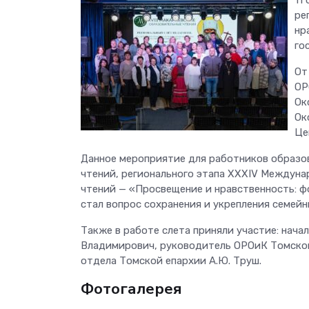
ре
нр
го
От
ОР
Ок
Ок
Це
Данное мероприятие для работников образов
чтений, регионального этапа XXXIV Междуна
чтений — «Просвещение и нравственность: ф
стал вопрос сохранения и укрепления семейн
Также в работе слета приняли участие: нач
Владимирович, руководитель ОРОиК Томской
отдела Томской епархии А.Ю. Труш.
Фотогалерея