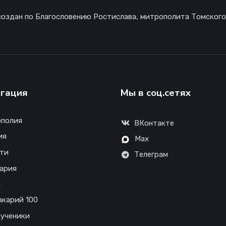
создан по Благословению Ростислава, митрополита Томского
гация
Мы в соц.сетях
полия
ВКонтакте
ия
Max
ти
Телеграм
ария
ы
акарий 100
ученики