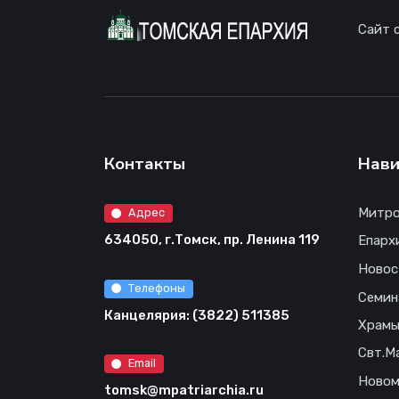
Сайт 
Контакты
Нави
Митро
Адрес
634050, г.Томск, пр. Ленина 119
Епарх
Новос
Телефоны
Семин
Канцелярия: (3822) 511385
Храм
Свт.М
Email
Новом
tomsk@mpatriarchia.ru