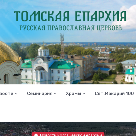
вости
Семинария
Храмы
Свт.Макарий 100
Новости Колпашевской епархии