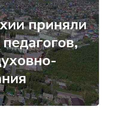
и
рхии приняли
 педагогов,
уховно-
ания