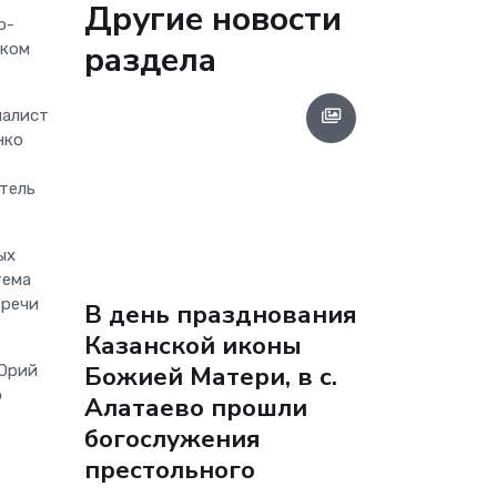
Другие новости
о-
раздела
ском
иалист
нко
итель
ых
тема
тречи
В день празднования
Казанской иконы
Божией Матери, в с.
 Юрий
о
Алатаево прошли
богослужения
престольного