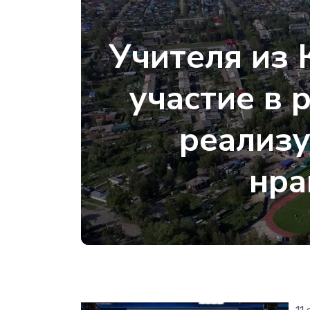
Учителя из 
участие в 
реализ
нра
11