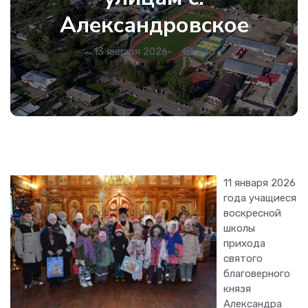
Александровское
13 января 2026
•
240
11 января 2026
года учащиеся
воскресной
школы
прихода
святого
благоверного
князя
Александра