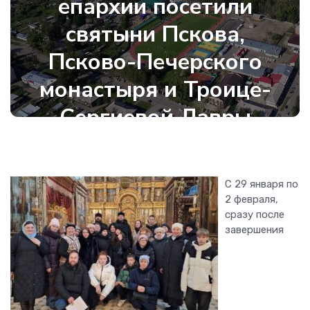
епархии посетили
святыни Пскова,
Псково-Печерского
монастыря и Троице-
Сергиевой Лавры
7 февраля 2026
•
300
С 29 января по
2 февраля,
сразу после
завершения