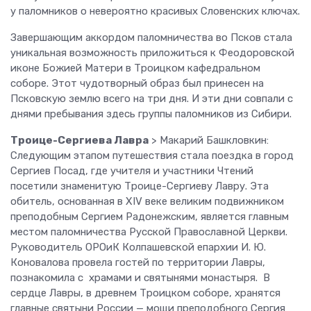
у паломников о невероятно красивых Словенских ключах.
Завершающим аккордом паломничества во Псков стала
уникальная возможность приложиться к Феодоровской
иконе Божией Матери в Троицком кафедральном
соборе. Этот чудотворный образ был принесен на
Псковскую землю всего на три дня. И эти дни совпали с
днями пребывания здесь группы паломников из Сибири.
Троице-Сергиева Лавра
> Макарий Башкловкин:
Следующим этапом путешествия стала поездка в город
Сергиев Посад, где учителя и участники Чтений
посетили знаменитую Троице-Сергиеву Лавру. Эта
обитель, основанная в XIV веке великим подвижником
преподобным Сергием Радонежским, является главным
местом паломничества Русской Православной Церкви.
Руководитель ОРОиК Колпашевской епархии И. Ю.
Коновалова провела гостей по территории Лавры,
познакомила с храмами и святынями монастыря. В
сердце Лавры, в древнем Троицком соборе, хранятся
главные святыни России — мощи преподобного Сергия