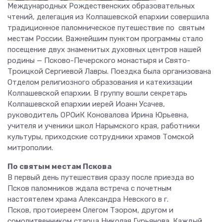
Международных Рождественских образовательных
чтений, делегация из Колпашевской епархии совершила
традиционное паломническое путешествие
по святым
местам России. Важнейшим пунктом программы стало
посещение двух знаменитых духовных центров нашей
родины — Псково-Печерского монастыря и Свято-
Троицкой Сергиевой Лавры. Поездка была организована
Отделом религиозного образования и катехизации
Колпашевской епархии. В группу вошли секретарь
Колпашевской епархии иерей Иоанн Усачев,
руководитель ОРОиК Коновалова Ирина Юрьевна,
учителя и ученики школ Нарымского края, работники
культуры, приходские сотрудники храмов Томской
митрополии.
По святым местам Пскова
В первый день путешествия сразу после приезда во
Псков паломников ждала встреча с почетным
настоятелем храма Александра Невского в г.
Псков, протоиереем Олегом Тэором, другом и
сомолитвенником старца Николая Гурьянова. Каждый