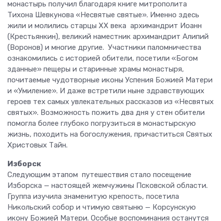
монастырь получил благодаря книге митрополита
Тихона Шевкунова «Несвятые святые». Именно здесь
жили и молились старцы ХХ века архимандрит Иоанн
(Крестьянкин), великий наместник архимандрит Алипий
(Воронов) и многие другие. Участники паломничества
ознакомились с историей обители, посетили «Богом
зданные» пещеры и старинные храмы монастыря,
почитаемые чудотворные иконы Успения Божией Матери
и «Умиление». И даже встретили ныне здравствующих
героев тех самых увлекательных рассказов из «Несвятых
святых». Возможность пожить два дня у стен обители
помогла более глубоко погрузиться в монастырскую
жизнь, походить на богослужения, причаститься Святых
Христовых Тайн.
Изборск
Следующим этапом путешествия стало посещение
Изборска — настоящей жемчужины Псковской области.
Группа изучила знаменитую крепость, посетила
Никольский собор и чтимую святыню — Корсунскую
икону Божией Матери. Особые воспоминания останутся