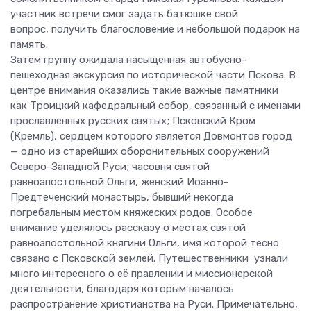
участник встречи смог задать батюшке свой
вопрос, получить благословение и небольшой подарок на
память.
Затем группу ожидала насыщенная автобусно-
пешеходная экскурсия по исторической части Пскова. В
центре внимания оказались такие важные памятники
как Троицкий кафедральный собор, связанный с именами
прославленных русских святых; Псковский Кром
(Кремль), сердцем которого является Довмонтов город
— одно из старейших оборонительных сооружений
Северо-Западной Руси; часовня святой
равноапостольной Ольги, женский Иоанно-
Предтеченский монастырь, бывший некогда
погребальным местом княжеских родов. Особое
внимание уделялось рассказу о местах святой
равноапостольной княгини Ольги, имя которой тесно
связано с Псковской землей. Путешественники узнали
много интересного о её правлении и миссионерской
деятельности, благодаря которым началось
распространение христианства на Руси. Примечательно,