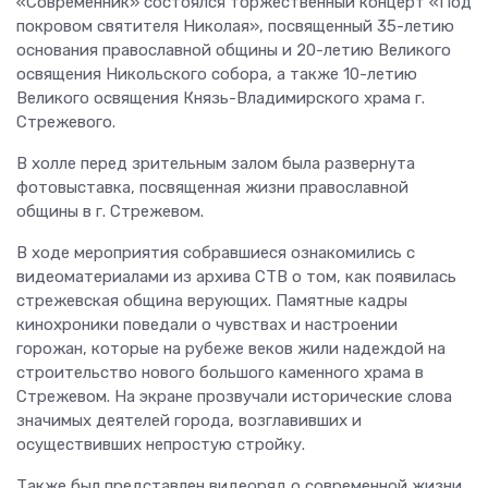
1 июня 2026
•
153
«Современник» состоялся торжественный концерт «Под
покровом святителя Николая», посвященный 35-летию
основания православной общины и 20-летию Великого
освящения Никольского собора, а также 10-летию
Великого освящения Князь-Владимирского храма г.
Стрежевого.
В холле перед зрительным залом была развернута
фотовыставка, посвященная жизни православной
общины в г. Стрежевом.
В ходе мероприятия собравшиеся ознакомились с
видеоматериалами из архива СТВ о том, как появилась
стрежевская община верующих. Памятные кадры
кинохроники поведали о чувствах и настроении
горожан, которые на рубеже веков жили надеждой на
строительство нового большого каменного храма в
Стрежевом. На экране прозвучали исторические слова
значимых деятелей города, возглавивших и
осуществивших непростую стройку.
Также был представлен видеоряд о современной жизни