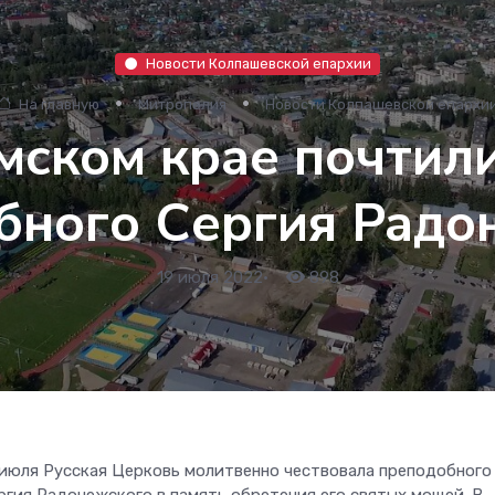
Новости Колпашевской епархии
На главную
Митрополия
Новости Колпашевской епархи
ском крае почтил
бного Сергия Радо
19 июля 2022
•
898
 июля Русская Церковь молитвенно чествовала преподобного
ргия Радонежского в память обретения его святых мощей. В