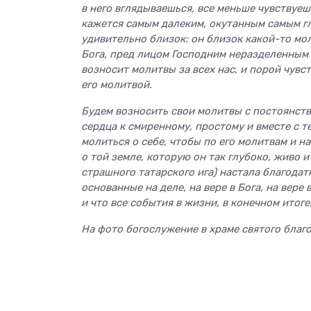
в него вглядываешься, все меньше чувствуешь
кажется самым далеким, окутанным самым гл
удивительно близок: он близок какой-то мо
Бога, пред лицом Господним неразделенным
возносит молитвы за всех нас, и порой чувс
его молитвой.
Будем возносить свои молитвы с постоянств
сердца к смиренному, простому и вместе с 
молиться о себе, чтобы по его молитвам и н
о той земле, которую он так глубоко, живо 
страшного татарского ига) настала благодат
основанные на деле, на вере в Бога, на вере 
и что все события в жизни, в конечном итог
На фото богослужение в храме святого благ