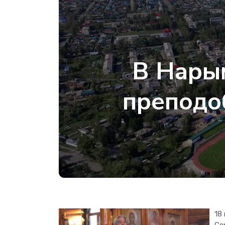
В Нарым
преподо
18
Се