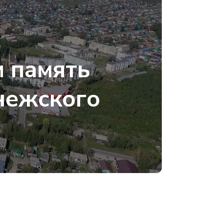
и
и память
нежского