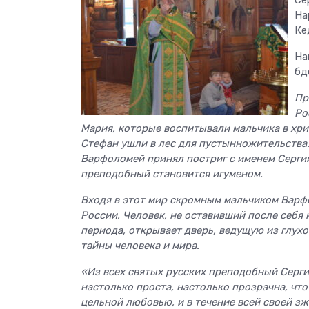
На
Ке
На
бд
Пр
Ро
Мария, которые воспитывали мальчика в хри
Стефан ушли в лес для пустынножительства.
Варфоломей принял постриг с именем Сергий
преподобный становится игуменом.
Входя в этот мир скромным мальчиком Варф
России. Человек‚ не оставивший после себя 
периода‚ открывает дверь‚ ведущую из глухо
тайны человека и мира.
«Из всех святых русских преподобный Серги
настолько проста, настолько прозрачна, что
цельной любовью, и в течение всей своей зжи