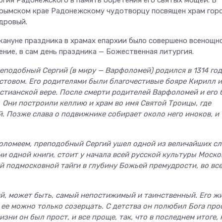
рымском крае Радонежскому чудотворцу посвящен храм гор
дровый.
кануне праздника в храмах епархии было совершено всенощн
ение, в сам день праздника — Божественная литургия.
еподобный Сергий (в миру — Варфоломей) родился в 1314 год
стовом. Его родителями были благочестивые бояре Кирилл и
стианской вере. После смерти родителей Варфоломей и его 
 Они построили келлию и храм во имя Святой Троицы, где
. Позже слава о подвижнике собирает ок­оло него иноков, и
оломеем, преподобный Сергий ушел одной из величайших сл
ни одной книги‚ стоит у начала всей русской культуры Моско
й подмосковной тайги в глубину Божьей премудрости‚ во вс
й, может быть, самый непостижимый и таинственный. Его ж
 ее можно только созерцать. С детства он полюбил Бога про
зни он был прост, и все проще, так, что в последнем итоге, 