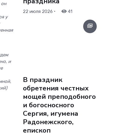
праздника
 он
•
22 июля 2026
41
оя у
шенная
удем
но, и
ле
В праздник
мной,
обретения честных
кий)
мощей преподобного
и богосносного
Сергия, игумена
Радонежского,
епископ