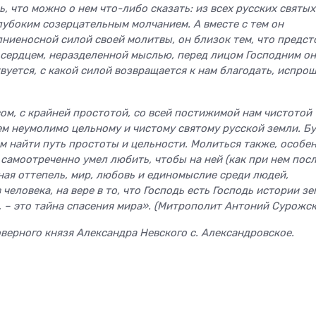
, что можно о нем что-либо сказать: из всех русских святых
убоким созерцательным молчанием. А вместе с тем он
лниеносной силой своей молитвы, он близок тем, что предст
 сердцем, неразделенной мыслью, перед лицом Господним он
твуется, с какой силой возвращается к нам благодать, испро
ом, с крайней простотой, со всей постижимой нам чистотой
тем неумолимо цельному и чистому святому русской земли. Б
ам найти путь простоты и цельности. Молиться также, особен
и самоотреченно умел любить, чтобы на ней (как при нем пос
ная оттепель, мир, любовь и единомыслие среди людей,
в человека, на вере в то, что Господь есть Господь истории зе
е, – это тайна спасения мира». (Митрополит Антоний Сурожс
оверного князя Александра Невского с. Александровское.