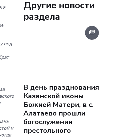
Другие новости
ода
раздела
ое
у под
брат
В день празднования
ав
Казанской иконы
вского
Божией Матери, в с.
е
Алатаево прошли
богослужения
изнь
стой и
престольного
когда