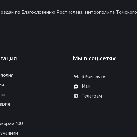
создан по Благословению Ростислава, митрополита Томского
гация
Мы в соц.сетях
полия
ВКонтакте
ия
Max
ти
Телеграм
ария
ы
акарий 100
ученики