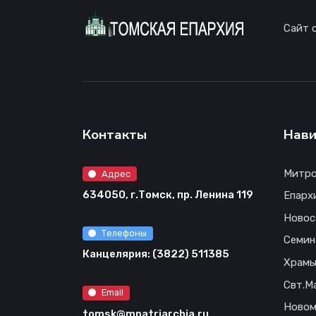
Сайт 
Контакты
Нави
Митро
Адрес
634050, г.Томск, пр. Ленина 119
Епарх
Новос
Телефоны
Семин
Канцелярия: (3822) 511385
Храм
Свт.М
Email
Новом
tomsk@mpatriarchia.ru