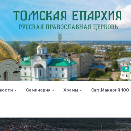
вости
Семинария
Храмы
Свт.Макарий 100