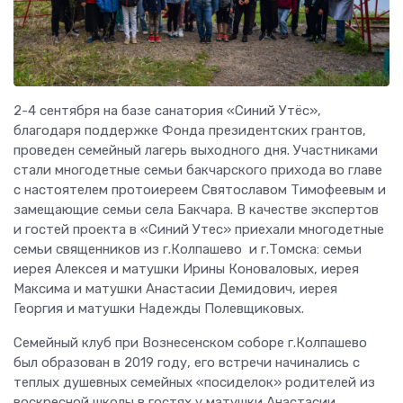
2-4 сентября на базе санатория «Синий Утёс»,
благодаря поддержке Фонда президентских грантов,
проведен семейный лагерь выходного дня. Участниками
стали многодетные семьи бакчарского прихода во главе
с настоятелем протоиереем Святославом Тимофеевым и
замещающие семьи села Бакчара. В качестве экспертов
и гостей проекта в «Синий Утес» приехали многодетные
семьи священников из г.Колпашево и г.Томска: семьи
иерея Алексея и матушки Ирины Коноваловых, иерея
Максима и матушки Анастасии Демидович, иерея
Георгия и матушки Надежды Полевщиковых.
Семейный клуб при Вознесенском соборе г.Колпашево
был образован в 2019 году, его встречи начинались с
теплых душевных семейных «посиделок» родителей из
воскресной школы в гостях у матушки Анастасии