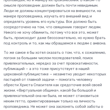
проповедей, но и манеру их произнесения. В каком-то
смысле проповедник должен быть почти невидимым.
Люди не должны концентрироваться на внешности, на
манере проповедника, изучать его внешний вид и
определять уровень его культуры. Все должно быть
сосредоточено на том, что священник говорит людям.
Никого не хочу обвинить, потому что все это, может
быть, происходит даже бессознательно, но нужно брать
под контроль и то, как мы обращаемся к людям с амвона.
То же самое я бы хотел сказать о том, что, к сожалению,
погоня за большим числом последователей, поиск
привлекательных, нередко за счет провокативности,
публикаций — а это тоже присутствует в нашей
церковной публицистике — незаметно уводит некоторых
пастырей от главной задачи — помогать человеку
обрести Христа Спасителя как средоточие всей своей
жизни. «Виртуальная община», какой бы большой и
привлекательной она ни была, не может становиться
неким гетто, ориентированным только на личность
проповедника. Не может она заслонять собой заботы о