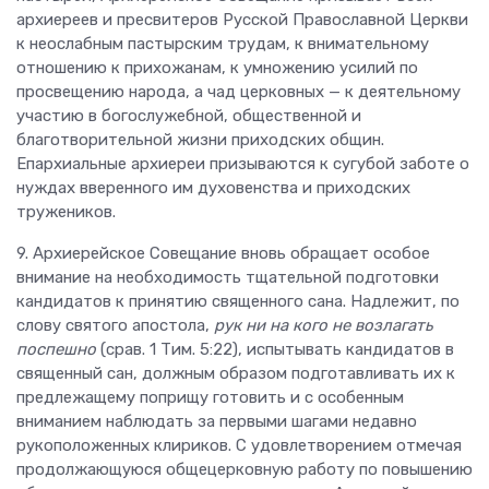
архиереев и пресвитеров Русской Православной Церкви
к неослабным пастырским трудам, к внимательному
отношению к прихожанам, к умножению усилий по
просвещению народа, а чад церковных — к деятельному
участию в богослужебной, общественной и
благотворительной жизни приходских общин.
Епархиальные архиереи призываются к сугубой заботе о
нуждах вверенного им духовенства и приходских
тружеников.
9. Архиерейское Совещание вновь обращает особое
внимание на необходимость тщательной подготовки
кандидатов к принятию священного сана. Надлежит, по
слову святого апостола,
рук ни на кого не возлагать
поспешно
(срав. 1 Тим. 5:22), испытывать кандидатов в
священный сан, должным образом подготавливать их к
предлежащему поприщу готовить и с особенным
вниманием наблюдать за первыми шагами недавно
рукоположенных клириков. С удовлетворением отмечая
продолжающуюся общецерковную работу по повышению