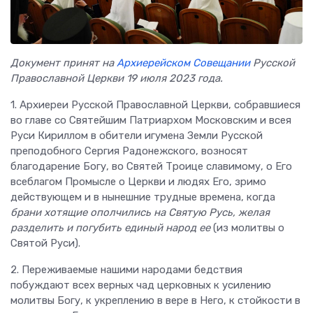
Документ принят на
Архиерейском Совещании
Русской
Православной Церкви 19 июля 2023 года.
1. Архиереи Русской Православной Церкви, собравшиеся
во главе со Святейшим Патриархом Московским и всея
Руси Кириллом в обители игумена Земли Русской
преподобного Сергия Радонежского, возносят
благодарение Богу, во Святей Троице славимому, о Его
всеблагом Промысле о Церкви и людях Его, зримо
действующем и в нынешние трудные времена, когда
брани хотящие ополчились на Святую Русь, желая
разделить и погубить единый народ ее
(из молитвы о
Святой Руси).
2. Переживаемые нашими народами бедствия
побуждают всех верных чад церковных к усилению
молитвы Богу, к укреплению в вере в Него, к стойкости в