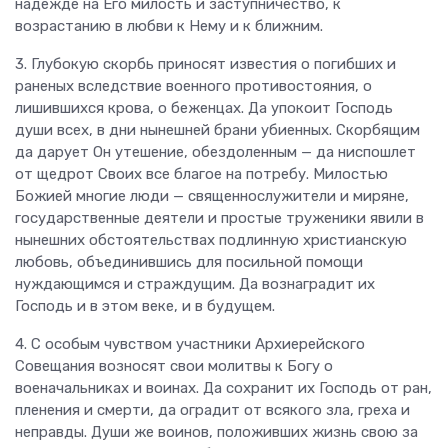
надежде на Его милость и заступничество, к
возрастанию в любви к Нему и к ближним.
3. Глубокую скорбь приносят известия о погибших и
раненых вследствие военного противостояния, о
лишившихся крова, о беженцах. Да упокоит Господь
души всех, в дни нынешней брани убиенных. Скорбящим
да дарует Он утешение, обездоленным — да ниспошлет
от щедрот Своих все благое на потребу. Милостью
Божией многие люди — священнослужители и миряне,
государственные деятели и простые труженики явили в
нынешних обстоятельствах подлинную христианскую
любовь, объединившись для посильной помощи
нуждающимся и страждущим. Да вознаградит их
Господь и в этом веке, и в будущем.
4. С особым чувством участники Архиерейского
Совещания возносят свои молитвы к Богу о
военачальниках и воинах. Да сохранит их Господь от ран,
пленения и смерти, да оградит от всякого зла, греха и
неправды. Души же воинов, положивших жизнь свою за