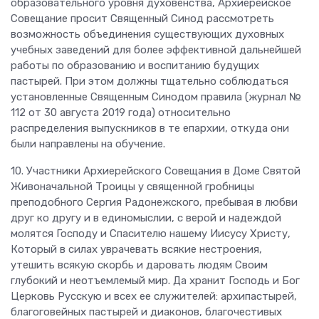
образовательного уровня духовенства, Архиерейское
Совещание просит Священный Синод рассмотреть
возможность объединения существующих духовных
учебных заведений для более эффективной дальнейшей
работы по образованию и воспитанию будущих
пастырей. При этом должны тщательно соблюдаться
установленные Священным Синодом правила (журнал №
112 от 30 августа 2019 года) относительно
распределения выпускников в те епархии, откуда они
были направлены на обучение.
10. Участники Архиерейского Совещания в Доме Святой
Живоначальной Троицы у священной гробницы
преподобного Сергия Радонежского, пребывая в любви
друг ко другу и в единомыслии, с верой и надеждой
молятся Господу и Спасителю нашему Иисусу Христу,
Который в силах уврачевать всякие нестроения,
утешить всякую скорбь и даровать людям Своим
глубокий и неотъемлемый мир. Да хранит Господь и Бог
Церковь Русскую и всех ее служителей: архипастырей,
благоговейных пастырей и диаконов, благочестивых