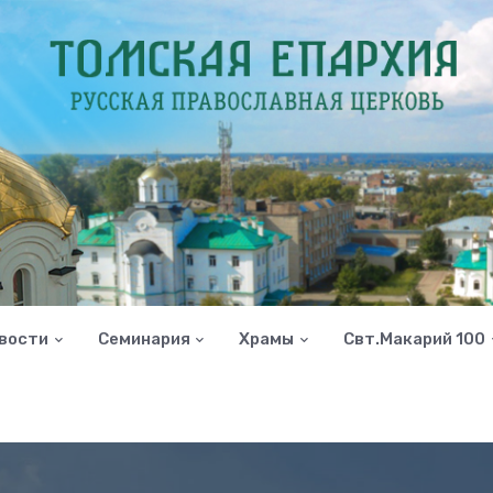
вости
Семинария
Храмы
Свт.Макарий 100