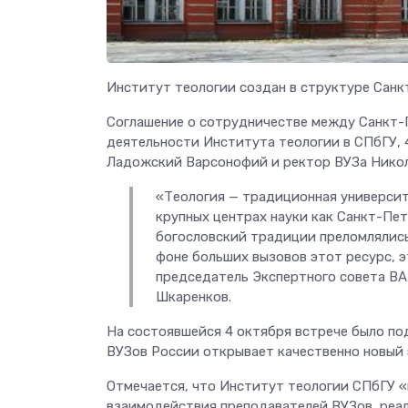
Институт теологии создан в структуре Санк
Соглашение о сотрудничестве между Санкт-
деятельности Института теологии в СПбГУ,
Ладожский Варсонофий и ректор ВУЗа Никол
«Теология — традиционная университ
крупных центрах науки как Санкт-Пет
богословский традиции преломлялис
фоне больших вызовов этот ресурс, 
председатель Экспертного совета ВАК
Шкаренков.
На состоявшейся 4 октября встрече было по
ВУЗов России открывает качественно новый 
Отмечается, что Институт теологии СПбГУ 
взаимодействия преподавателей ВУЗов, реа