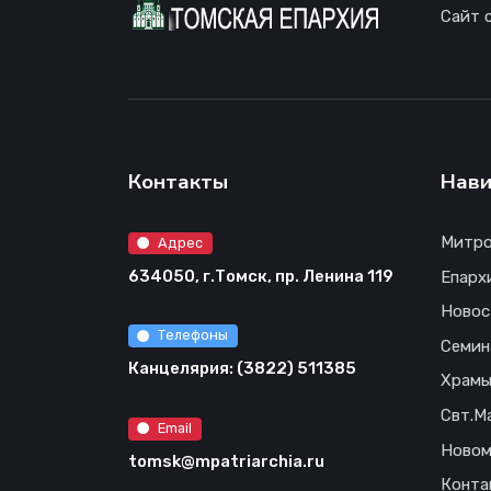
Сайт 
Контакты
Нави
Митро
Адрес
634050, г.Томск, пр. Ленина 119
Епарх
Новос
Телефоны
Семин
Канцелярия: (3822) 511385
Храм
Свт.М
Email
Новом
tomsk@mpatriarchia.ru
Конта