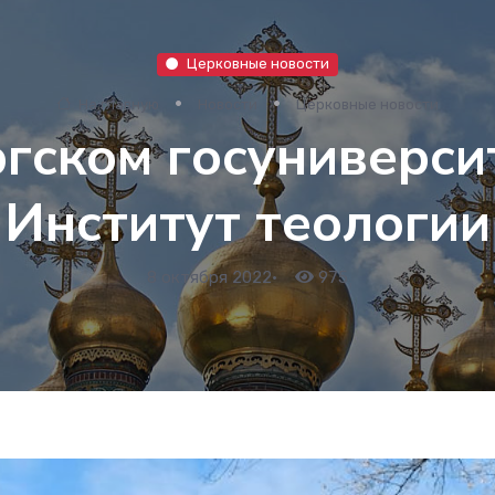
Церковные новости
На главную
Новости
Церковные новости
гском госуниверси
Институт теологии
8 октября 2022
•
975