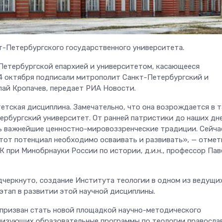
т-Петербургского государственного университета.
Петербургской епархией и университетом, касающееся
 4 октября подписали митрополит Санкт-Петербургский и
ай Кропачев, передает РИА Новости.
етская дисциплина. Замечательно, что она возрождается в т
ербургский университет. От ранней патристики до наших дне
ь важнейшие ценностно-мировоззренческие традиции. Сейча
этот потенциал необходимо осваивать и развивать», — отмет
 при Минобрнауки России по истории, д.и.н., профессор Пав
дчеркнуто, создание Института теологии в одном из ведущи
этап в развитии этой научной дисциплины.
«призван стать новой площадкой научно-методического
лизующих образовательные программы по теологии правосла