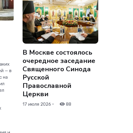
В Москве состоялось
очередное заседание
аких
Священного Синода
й — в
Русской
с на
Православной
ил
ел
Церкви
•
17 июля 2026
88
х
вия и