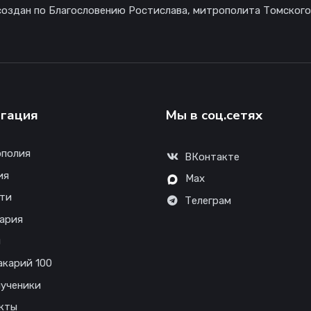
создан по Благословению Ростислава, митрополита Томского
гация
Мы в соц.сетях
полия
ВКонтакте
ия
Max
ти
Телеграм
ария
ы
акарий 100
ученики
кты