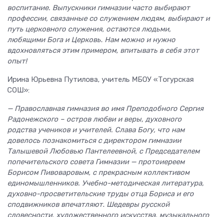
воспитание. Выпускники гимназии часто выбирают
профессии, связанные со служением людям, выбирают и
путь церковного служения, остаются людьми,
любящими Бога и Церковь. Нам можно и нужно
вдохновляться этим примером, впитывать в себя этот
опыт!
Ирина Юрьевна Путилова, учитель МБОУ «Тогурская
СОШ»:
— Православная гимназия во имя Преподобного Сергия
Радонежского – остров любви и веры, духовного
родства учеников и учителей. Слава Богу, что нам
довелось познакомиться с директором гимназии
Талышевой Любовью Пантелеевной, с Председателем
попечительского совета Гимназии — протоиереем
Борисом Пивоваровым, с прекрасным коллективом
единомышленников. Учебно-методическая литература,
духовно-просветительские труды отца Бориса и его
сподвижников впечатляют. Шедевры русской
словесности, художественного искусства, музыкального