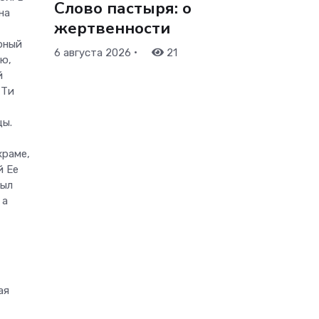
Слово пастыря: о
на
жертвенности
рный
•
6 августа 2026
21
ую,
й
 Ти
,
цы.
храме,
й Ее
был
 а
ая