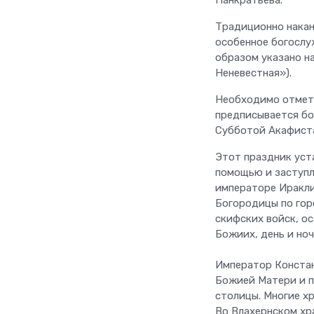
Панкратьева.
Традиционно накан
особенное богослу
образом указано н
Неневестная»).
Необходимо отмети
предписывается бо
Субботой Акафист
Этот праздник уст
помощью и заступл
императоре Иракли
Богородицы по гор
скифских войск, о
Божиих, день и ноч
Император Констан
Божией Матери и п
столицы. Многие х
Во Влахернском хра