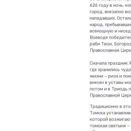
626 году в ночь, к
город, внезапно во
нападавших. Остал
народ, пребывавши
всенощную и неседа
Воеводе победител
раби Твои, Богород
Православная Церк
Сначала праздник 
где хранились чуд
жизни – риза и поя
внесен в уставы м
потом и в Триодь 
Православной Церк
Традиционно в это
Томска устанавлив
которой возжигаютс
томская святыня –