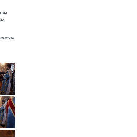
ком
ми
алетов