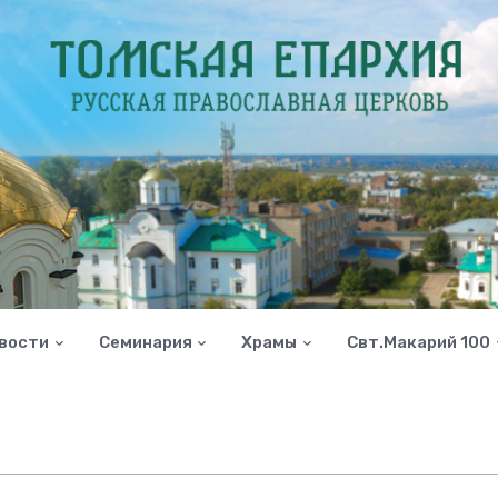
вости
Семинария
Храмы
Свт.Макарий 100