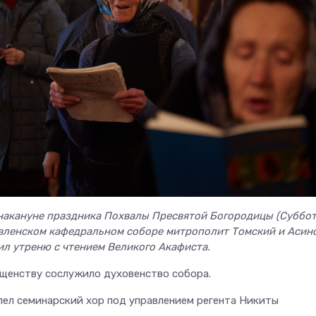
 накануне праздника Похвалы Пресвятой Богородицы (Суббо
явленском кафедральном соборе митрополит Томский и Асин
ил утреню с чтением Великого Акафиста.
щенству сослужило духовенство собора.
пел семинарский хор под управлением регента Никиты