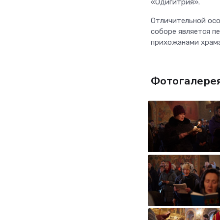
«Одигитрия».
Отличительной осо
соборе является п
прихожанами храма
Фотогалере