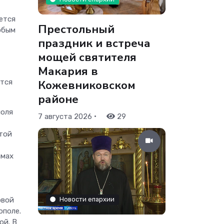
ется
Престольный
обым
праздник и встреча
мощей святителя
Макария в
Кожевниковском
ется
районе
поля
•
7 августа 2026
29
ятой
амах
Новости епархии
овой
ополе.
ой. В