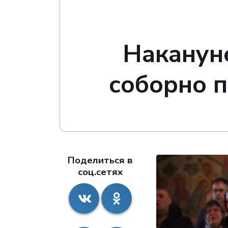
Наканун
соборно 
Поделиться в
соц.сетях