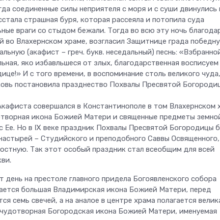
огда соединенные силы неприятеля с моря и с суши двинулись 
сстала страшная буря, которая рассеяла и потопила суда
ьные враги со стыдом бежали. Тогда во всю эту ночь благода
й во Влахернском храме, возгласил Защитнице града победн
льную (акафист – греч. букв. неседальный) песнь: «Взбранно
ьная, яко избавльшеся от злых, благодарственная восписуем
ице!» И с того времени, в воспоминание столь великого чуда
овь постановила празднество Похвалы Пресвятой Богороди
Акафиста совершался в Константинополе в том Влахернском 
отворная икона Божией Матери и священные предметы земно
с Ее. Но в IX веке праздник Похвалы Пресвятой Богородицы 
онастырей – Студийского и преподобного Саввы Освященного,
постную. Так этот особый праздник стал всеобщим для всей
ви.
т день на престоле главного придела Богоявленского собора
ается большая Владимирская икона Божией Матери, перед
я семь свечей, а на аналое в центре храма полагается велик
 чудотворная Богородская икона Божией Матери, именуемая