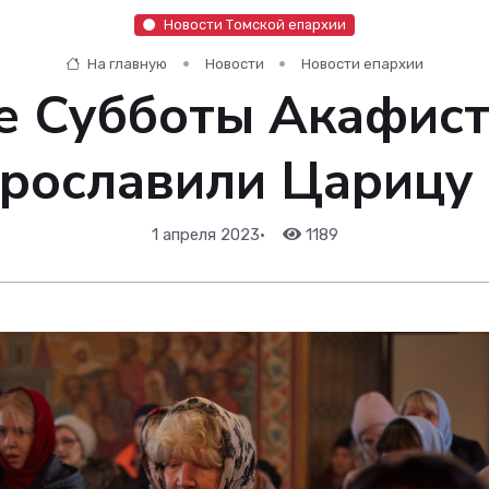
Новости Томской епархии
На главную
Новости
Новости епархии
е Субботы Акафист
прославили Царицу
1 апреля 2023
•
1189