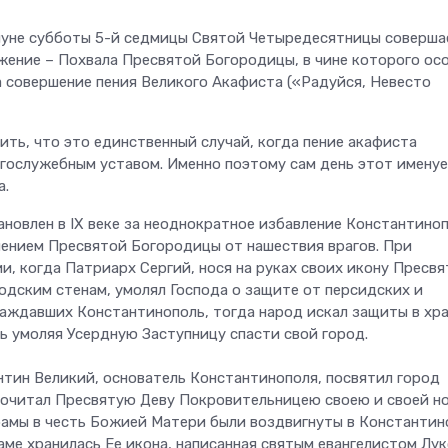
уне субботы 5-й седмицы Святой Четыредесятницы соверша
жение – Похвала Пресвятой Богородицы, в чине которого ос
а совершение пения Великого Акафиста («Радуйся, Невесто
ть, что это единственный случай, когда пение акафиста
гослужебным уставом. Именно поэтому сам день этот имену
а.
ановлен в IX веке за неоднократное избавление Константино
ением Пресвятой Богородицы от нашествия врагов. При
и, когда Патриарх Сергий, нося на руках своих икону Пресв
одским стенам, умолял Господа о защите от персидских и
саждавших Константинополь, тогда народ искал защиты в хр
ь умоляя Усердную Заступницу спасти свой город.
тин Великий, основатель Константинополя, посвятил город
очитал Пресвятую Деву Покровительницею своею и своей н
рамы в честь Божией Матери были воздвигнуты в Константин
ме хранилась Ее икона, написанная святым евангелистом Лук