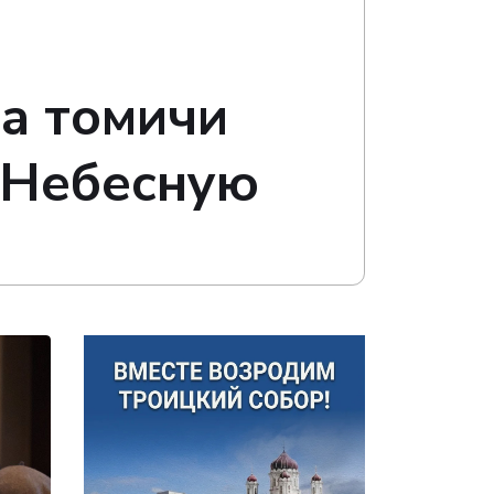
а томичи
 Небесную