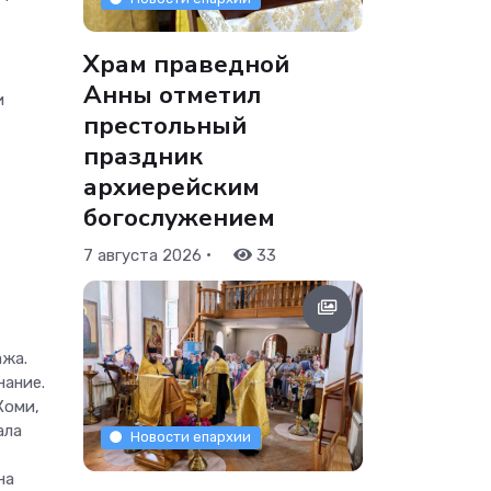
Храм праведной
Анны отметил
и
престольный
праздник
архиерейским
богослужением
•
7 августа 2026
33
ажа.
нание.
Коми,
ала
Новости епархии
на