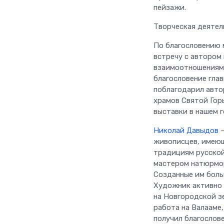
пейзажи.
Творческая деятел
По благословению 
встречу с автором
взаимоотношениям 
благословение гла
поблагодарил авто
храмов Святой Гор
выставки в нашем г
Николай Давыдов
–
живописцев, имеющ
традициям русской
мастером натюрмор
Созданные им боль
Художник активно 
на Новгородской зе
работа на Валааме,
получил благослов