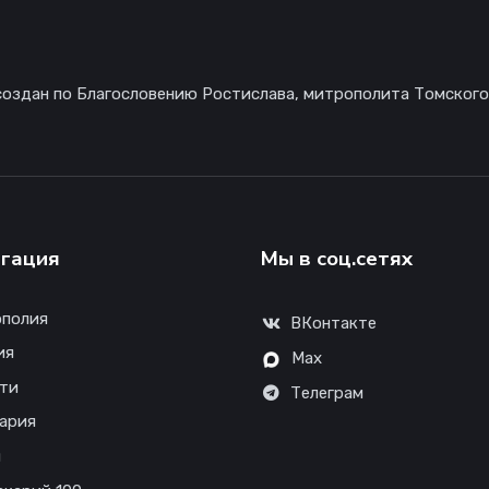
создан по Благословению Ростислава, митрополита Томского
гация
Мы в соц.сетях
полия
ВКонтакте
ия
Max
ти
Телеграм
ария
ы