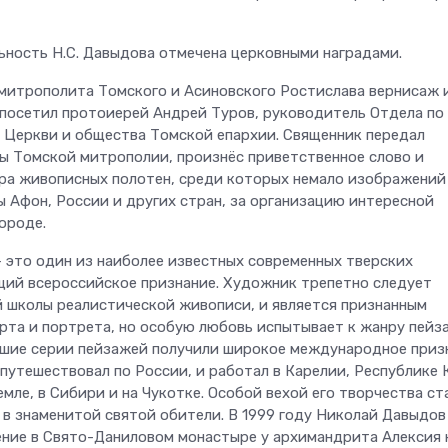
ьность Н.С. Давыдова отмечена церковными наградами.
митрополита Томского и Асиновского Ростислава вернисаж 
 посетил протоиерей Андрей Туров, руководитель Отдела по
Церкви и общества Томской епархии. Священник передал
вы Томской митрополии, произнёс приветственное слово и
ра живописных полотен, среди которых немало изображений
ы Афон, России и других стран, за организацию интересной
ороде.
 это один из наиболее известных современных тверских
ий всероссийское признание. Художник трепетно следует
 школы реалистической живописи, и является признанным
та и портрета, но особую любовь испытывает к жанру пейз
шие серии пейзажей получили широкое международное приз
путешествовал по России, и работал в Карелии, Республике 
мле, в Сибири и на Чукотке. Особой вехой его творчества ст
 в знаменитой святой обители. В 1999 году Николай Давыдов
ение в Свято-Даниловом монастыре у архимандрита Алексия 