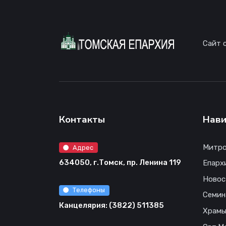
Сайт 
Контакты
Нави
Митро
Адрес
634050, г.Томск, пр. Ленина 119
Епарх
Новос
Телефоны
Семин
Канцелярия: (3822) 511385
Храм