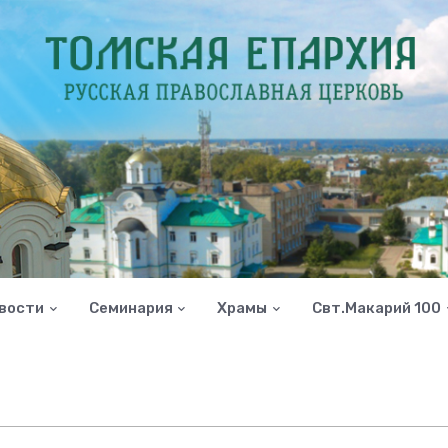
вости
Семинария
Храмы
Свт.Макарий 100