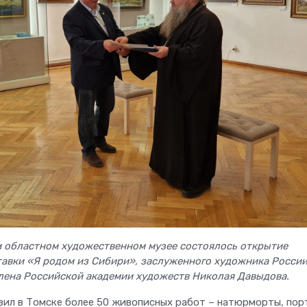
м областном художественном музее состоялось открытие
авки «Я родом из Сибири», заслуженного художника России
лена Российской академии художеств Николая Давыдова.
ил в Томске более 50 живописных работ – натюрморты, пор