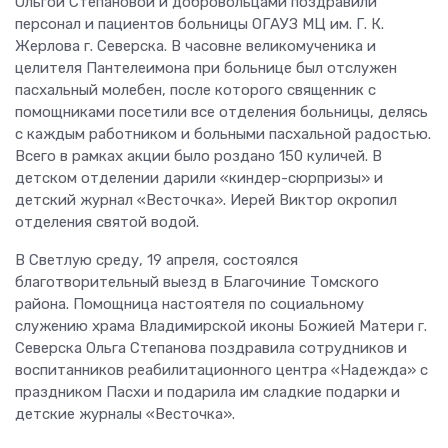
Ольгой Степановой и добровольцами поздравили
персонал и пациентов больницы ОГАУЗ МЦ им. Г. К.
Жерлова г. Северска. В часовне великомученика и
целителя Пантелеимона при больнице был отслужен
пасхальный молебен, после которого священник с
помощниками посетили все отделения больницы, делясь
с каждым работником и больными пасхальной радостью.
Всего в рамках акции было роздано 150 куличей. В
детском отделении дарили «киндер-сюрпризы» и
детский журнал «Весточка». Иерей Виктор окропил
отделения святой водой.
В Светлую среду, 19 апреля, состоялся
благотворительный выезд в Благочиние Томского
района. Помощница настоятеля по социальному
служению храма Владимирской иконы Божией Матери г.
Северска Ольга Степанова поздравила сотрудников и
воспитанников реабилитационного центра «Надежда» с
праздником Пасхи и подарила им сладкие подарки и
детские журналы «Весточка».