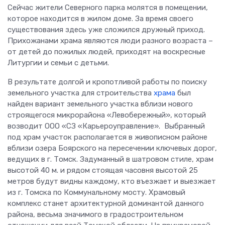
Сейчас жители Северного парка молятся в помещении,
которое находится в жилом доме. За время своего
существования здесь уже сложился дружный приход.
Прихожанами храма являются люди разного возраста –
от детей до пожилых людей, приходят на воскресные
Литургии и семьи с детьми.
В результате долгой и кропотливой работы по поиску
земельного участка для строительства
храма
был
найден вариант земельного участка вблизи нового
строящегося микрорайона «Левобережный», который
возводит ООО «СЗ «Карьероуправление». Выбранный
под храм участок располагается в живописном районе
вблизи озера Боярского на пересечении ключевых дорог,
ведущих в г. Томск. Задуманный в шатровом стиле, храм
высотой 40 м. и рядом стоящая часовня высотой 25
метров будут видны каждому, кто въезжает и выезжает
из г. Томска по Коммунальному мосту. Храмовый
комплекс станет архитектурной доминантой данного
района, весьма значимого в градостроительном