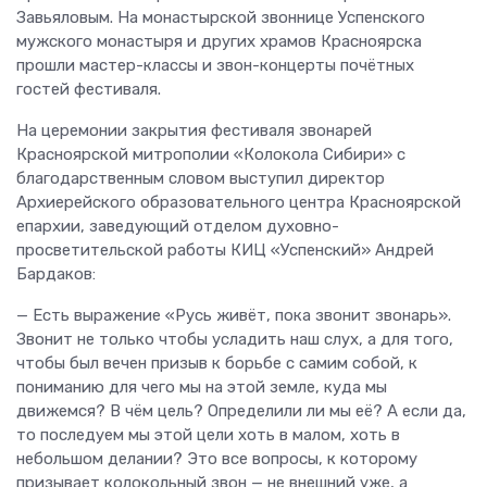
Завьяловым. На монастырской звоннице Успенского
мужского монастыря и других храмов Красноярска
прошли мастер-классы и звон-концерты почётных
гостей фестиваля.
На церемонии закрытия фестиваля звонарей
Красноярской митрополии «Колокола Сибири» с
благодарственным словом выступил директор
Архиерейского образовательного центра Красноярской
епархии, заведующий отделом духовно-
просветительской работы КИЦ «Успенский» Андрей
Бардаков:
— Есть выражение «Русь живёт, пока звонит звонарь».
Звонит не только чтобы усладить наш слух, а для того,
чтобы был вечен призыв к борьбе с самим собой, к
пониманию для чего мы на этой земле, куда мы
движемся? В чём цель? Определили ли мы её? А если да,
то последуем мы этой цели хоть в малом, хоть в
небольшом делании? Это все вопросы, к которому
призывает колокольный звон — не внешний уже, а