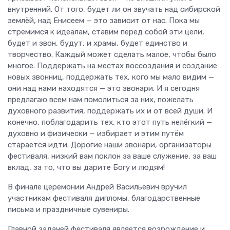
внутренний. От того, будет ли он звучать над сибирской
землёй, над Енисеем — это зависит от нас. Пока мы
стремимся к идеалам, ставим перед собой эти цели,
будет и звон, будут, и храмы, будет единство и
творчество. Каждый может сделать малое, чтобы было
многое. Поддержать на местах воссоздания и создание
новых звонниц, поддержать тех, кого мы мало видим —
они над нами находятся — это звонари. И я сегодня
предлагаю всем нам помолиться за них, пожелать
духовного развития, поддержать их и от всей души. И
конечно, поблагодарить тех, кто этот путь нелёгкий —
духовно и физически — избирает и этим путём
старается идти. Дорогие наши звонари, организаторы
фестиваля, низкий вам поклон за ваше служение, за ваш
вклад, за то, что вы дарите Богу и людям!
В финале церемонии Андрей Васильевич вручил
участникам фестиваля дипломы, благодарственные
письма и праздничные сувениры.
Главной задачей фестиваля является возрождение и