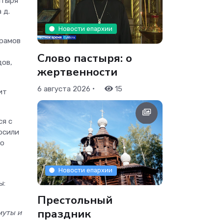
стыря
 д.
Новости епархии
рамов
Слово пастыря: о
дов,
жертвенности
•
6 августа 2026
15
ит
ся с
осили
 о
Новости епархии
ы:
Престольный
праздник
муты и