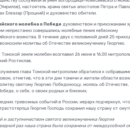
щенству сослужили игумен Богородице-Алексиевского мона
Умрилов), настоятель храма святых апостолов Петра и Павла
ах Елеазар (Процкий) и духовенство обители.
ийского молебна о Победе
духовенством и прихожанами х
и непрестанно совершались молебные пения небесному
йского воинства. В течение двух с половиной дней 25 прихо
, возносили молитвы об Отечестве великомученику Георгию.
 Томской земле молебен возглавил 26 июня в 16.00 митропол
кий Ростислав.
служения глава Томской митрополии обратился к собравшим
овом, отметив, что в эти дни томичи и жители области возн
молитву святому Георгию Победоносцу, молясь об Отечестве,
Победе, о себе, о своих родных и близких.
ледних тревожных событий в России, иерарх подчеркнул, что
трастотерпца Георгия Господь сохранил нашу страну от смут
 и заступничеством святого великомученика Георгия
редной раз наша страна была сохранена от междоусобной с