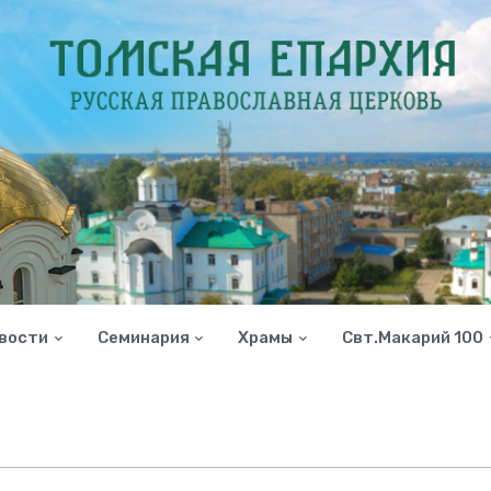
вости
Семинария
Храмы
Свт.Макарий 100