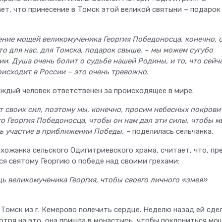
ет, что принесение в Томск этой великой святыни – подарок
ение мощей великомученика Георгия Победоносца, конечно, 
о для нас, для Томска, подарок свыше, – мы можем сугубо
и. Душа очень болит о судьбе нашей Родины, и то, что сейча
оисходит в России – это очень тревожно.
аждый человек ответственен за происходящее в мире.
ет своих сил, поэтому мы, конечно, просим небесных покрови
го Георгия Победоносца, чтобы он нам дал эти силы, чтобы м
ь участие в приближении Победы, –
поделилась сельчанка.
ихожанка сельского Одигитриевского храма, считает, что, п
ся святому Георгию о победе над своими грехами:
ь великомученика Георгия, чтобы своего личного «змея»
 Томск из г. Кемерово полечить сердце. Неделю назад ей сде
отря на это, она пришла в монастырь, чтобы поклониться мо