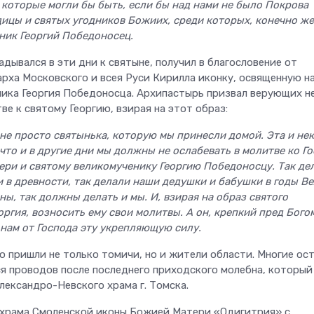
, которые могли бы быть, если бы над нами не было Покрова
ицы и святых угодников Божиих, среди которых, конечно же
ник Георгий Победоносец.
дывался в эти дни к святыне, получил в благословение от
рха Московского и всея Руси Кирилла иконку, освященную н
ика Георгия Победоносца. Архипастырь призвал верующих н
ве к святому Георгию, взирая на этот образ:
 не просто святынька, которую мы принесли домой. Эта и нек
 что и в другие дни мы должны не ослабевать в молитве ко Го
ери и святому великомученику Георгию Победоносцу. Так де
и в древности, так делали наши дедушки и бабушки в годы В
ы, так должны делать и мы. И, взирая на образ святого
ргия, возносить ему свои молитвы. А он, крепкий пред Бого
 нам от Господа эту укрепляющую силу.
 пришли не только томичи, но и жители области. Многие ос
я проводов после последнего приходского молебна, который
лександро-Невского храма г. Томска.
 храма Смоленской иконы Божией Матери «Одигитрия» с.