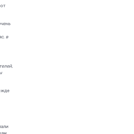
 от
очень
с, в
телей,
ы
режде
лали
щам