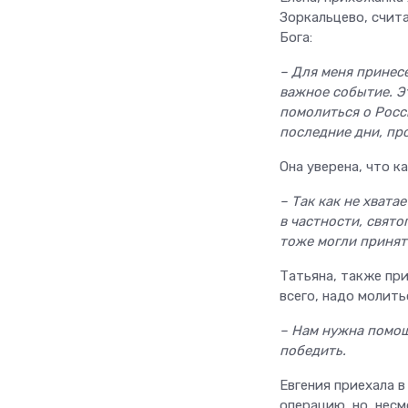
Зоркальцево, счита
Бога:
– Для меня принес
важное событие. Эт
помолиться о Росси
последние дни, пр
Она уверена, что к
– Так как не хвата
в частности, свято
тоже могли принят
Татьяна, также пр
всего, надо молить
– Нам нужна помощ
победить.
Евгения приехала в
операцию, но, несм