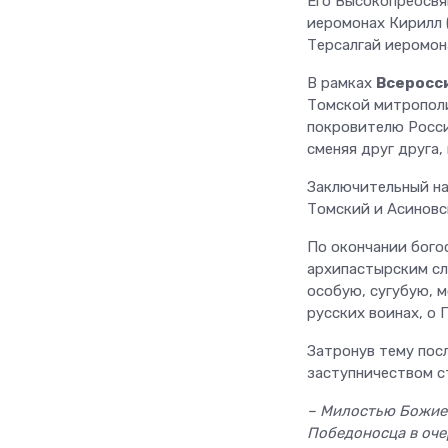
Его Высокопреосвя
иеромонах Кирилл (
Терсалгай иеромон
В рамках
Всеросс
Томской митрополи
покровителю Росси
сменяя друг друга
Заключительный на
Томский и Асиновс
По окончании бого
архипастырским сл
особую, сугубую, 
русских воинах, о 
Затронув тему пос
заступничеством с
– Милостью Божией
Победоносца в оче