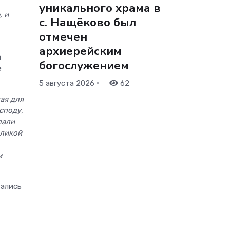
уникального храма в
, и
с. Нащёково был
отмечен
архиерейским
а
богослужением
е
•
5 августа 2026
62
ая для
споду,
лали
еликой
м
тались