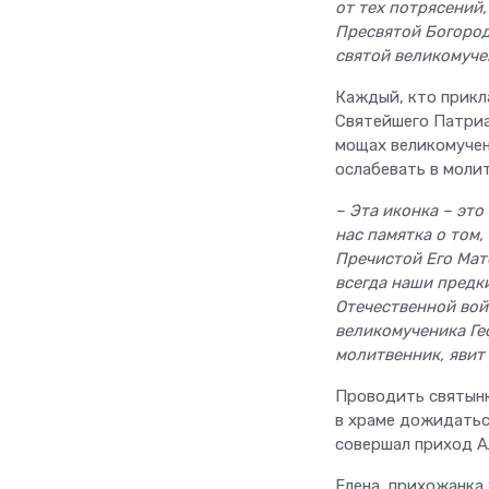
от тех потрясений
Пресвятой Богород
святой великомуче
Каждый, кто прикла
Святейшего Патриа
мощах великомучен
ослабевать в молит
– Эта иконка – это
нас памятка о том,
Пречистой Его Мат
всегда наши предк
Отечественной войн
великомученика Гео
молитвенник, явит
Проводить святыню
в храме дожидатьс
совершал приход А
Елена, прихожанка