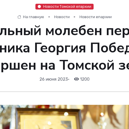
Новости Томской епархии
На главную
Новости
Новости епархии
льный молебен пе
ника Георгия Побе
ершен на Томской з
26 июня 2023
•
1200