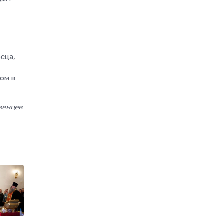
сца,
ом в
зенцев