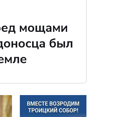
ред мощами
доносца был
емле