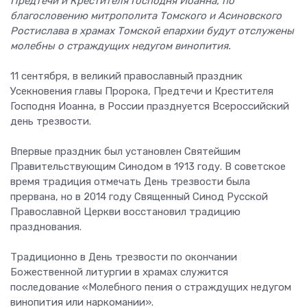
Предтечи и Крестителя Господня Иоанна, по
благословению митрополита Томского и Асиновского
Ростислава в храмах Томской епархии будут отслужены
молебны о страждущих недугом винопития.
11 сентября, в великий православный праздник
Усекновения главы Пророка, Предтечи и Крестителя
Господня Иоанна, в России празднуется Всероссийский
день трезвости.
Впервые праздник был установлен Святейшим
Правительствующим Синодом в 1913 году. В советское
время традиция отмечать День трезвости была
прервана, но в 2014 году Священный Синод Русской
Православной Церкви восстановил традицию
празднования.
Традиционно в День трезвости по окончании
Божественной литургии в храмах служится
последование «Молебного пения о страждущих недугом
винопития или наркомании».