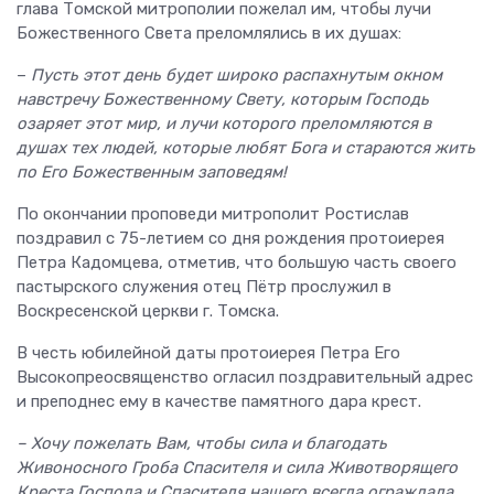
глава Томской митрополии пожелал им, чтобы лучи
Божественного Света преломлялись в их душах:
–
Пусть этот день будет широко распахнутым окном
навстречу Божественному Свету, которым Господь
озаряет этот мир, и лучи которого преломляются в
душах тех людей, которые любят Бога и стараются жить
по Его Божественным заповедям!
По окончании проповеди митрополит Ростислав
поздравил с 75-летием со дня рождения протоиерея
Петра Кадомцева, отметив, что большую часть своего
пастырского служения отец Пётр прослужил в
Воскресенской церкви г. Томска.
В честь юбилейной даты протоиерея Петра Его
Высокопреосвященство огласил поздравительный адрес
и преподнес ему в качестве памятного дара крест.
– Хочу пожелать Вам, чтобы сила и благодать
Живоносного Гроба Спасителя и сила Животворящего
Креста Господа и Спасителя нашего всегда ограждала