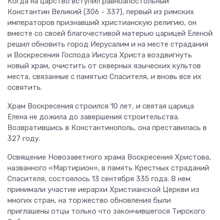
Когда на царство вступил равноапостольный
Константин Великий (306 - 337), первый из римских
императоров признавший христианскую религию, он
вместе со своей благочестивой матерью царицей Еленой
решил обновить город Иерусалим и на месте страдания
и Воскресения Господа Иисуса Христа воздвигнуть
новый храм, очистить от скверных языческих культов
места, связанные с памятью Спасителя, и вновь все их
освятить.
Храм Воскресения строился 10 лет, и святая царица
Елена не дожила до завершения строительства.
Возвратившись в Константинополь, она преставилась в
327 году.
Освящение Новозаветного храма Воскресения Христова,
названного «Мартирион», в память Крестных страданий
Спасителя, состоялось 13 сентября 335 года. В нем
принимали участие иерархи Христианской Церкви из
многих стран, на торжество обновления были
приглашены отцы только что закончившегося Тирского