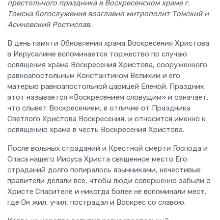
престольного праздника в Воскресенском храме г.
Томска богослужения возглавил митрополит Томский и
Асиновский Ростислав.
В день памяти Обновления храма Воскресения Христова
в Иерусалиме вспоминается торжество по случаю
освящения храма Воскресения Христова, сооруженного
равноапостольным Константином Великим и его
матерью равноапостольной царицей Еленой. Праздник
этот называется «Воскресением словущим» и означает,
что слывет Воскресением, в отличие от Праздника
Светлого Христова Воскресения, и относится именно к
освящению храма в честь Воскресения Христова.
После вольных страданий и Крестной смерти Господа и
Спаса нашего Иисуса Христа священное место Его
страданий долго попиралось язычниками, нечестивые
правители делали все, чтобы люди совершенно забыли о
Христе Спасителе и никогда более не вспоминали мест,
где Он жил, учил, пострадал и Воскрес со славою.