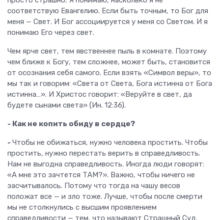
соответствую Евангелию. Если быть точным, то Бог для
меня — Свет. И Бог ассоциируется у меня со Светом. И я
понимаю Его через свет.
Чем ярче свет, тем явственнее пыль в комнате. Поэтому
чем ближе к Богу, тем сложнее, может быть, становится
от осознания себя самого. Если взять «Символ веры», то
мы так и говорим: «Света от Света, Бога истинна от Бога
истинна…». И Христос говорит: «Веруйте в свет, да
будете сынами света» (Ин. 12:36).
- Как не копить обиду в сердце?
-
Чтобы не обижаться, нужно человека простить. Чтобы
простить, нужно перестать верить в справедливость.
Нам не выгодна справедливость. Иногда люди говорят:
«А мне это зачтется ТАМ?». Важно, чтобы ничего не
засчитывалось. Потому что тогда на чашу весов
положат все — и зло тоже. Лучше, чтобы после смерти
мы не столкнулись с высшим проявлением
справедливости — тем, что называют Страшный Суд.