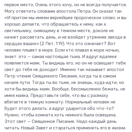
первое место. Очень этого хочу, но не всегда получается.
Могу ответить словами апостола Петра. Он сказал так:
«И притом мы имеем вернейшее пророческое слово; и вы
хорошо делаете, что обращаетесь к нему, как к
светильнику, сияющему в темном месте, доколе не
начнет рассветать день, и не взойдет утренняя звезда в
сердцах ваших» (2 Пет. 1:19). Что это означает? Вот
человек плывет в море. Если кто плавал в море ночью,
знает: это — самая настоящая тьма. И вдруг вдалеке
появляется маяк. Ты видишь его, но он не освещает тебя:
свет до тебя не доходит. Именно так называет апостол
Петр чтение Священного Писания, когда ты в самом
начале пути. Тогда ты во тьме, не знаешь, куда идти, но
хотя бы видишь маяк. Вообще, бессмысленно бежать, не
имея маяка. Представьте себе, что вы с размаху
вбегаете в темную комнату. Нормальный человек не
будет этого делать: а вдруг ударится обо что-то?
Нужно, чтобы комната хоть немного была освещена.
Этот свет — Священное Писание. Надо каждый день
читать Новый Завет и стараться применять его в жизни.