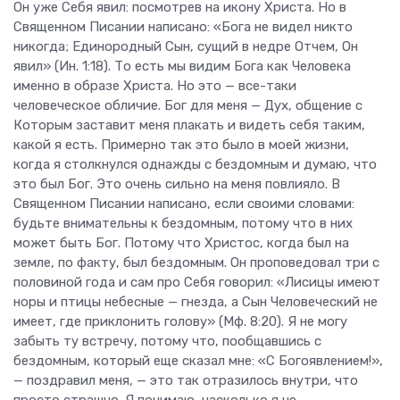
Он уже Себя явил: посмотрев на икону Христа. Но в
Священном Писании написано: «Бога не видел никто
никогда; Единородный Сын, сущий в недре Отчем, Он
явил» (Ин. 1:18). То есть мы видим Бога как Человека
именно в образе Христа. Но это — все-таки
человеческое обличие. Бог для меня — Дух, общение с
Которым заставит меня плакать и видеть себя таким,
какой я есть. Примерно так это было в моей жизни,
когда я столкнулся однажды с бездомным и думаю, что
это был Бог. Это очень сильно на меня повлияло. В
Священном Писании написано, если своими словами:
будьте внимательны к бездомным, потому что в них
может быть Бог. Потому что Христос, когда был на
земле, по факту, был бездомным. Он проповедовал три с
половиной года и сам про Себя говорил: «Лисицы имеют
норы и птицы небесные — гнезда, а Сын Человеческий не
имеет, где приклонить голову» (Мф. 8:20). Я не могу
забыть ту встречу, потому что, пообщавшись с
бездомным, который еще сказал мне: «С Богоявлением!»,
— поздравил меня, — это так отразилось внутри, что
просто страшно. Я понимаю, насколько я не