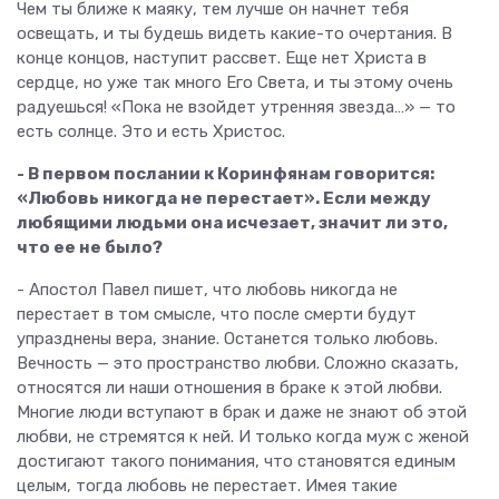
Чем ты ближе к маяку, тем лучше он начнет тебя
освещать, и ты будешь видеть какие-то очертания. В
конце концов, наступит рассвет. Еще нет Христа в
сердце, но уже так много Его Света, и ты этому очень
радуешься! «Пока не взойдет утренняя звезда…» — то
есть солнце. Это и есть Христос.
- В первом послании к Коринфянам говорится:
«Любовь никогда не перестает». Если между
любящими людьми она исчезает, значит ли это,
что ее не было?
- Апостол Павел пишет, что любовь никогда не
перестает в том смысле, что после смерти будут
упразднены вера, знание. Останется только любовь.
Вечность — это пространство любви. Сложно сказать,
относятся ли наши отношения в браке к этой любви.
Многие люди вступают в брак и даже не знают об этой
любви, не стремятся к ней. И только когда муж с женой
достигают такого понимания, что становятся единым
целым, тогда любовь не перестает. Имея такие