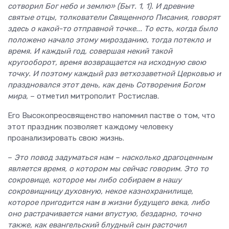
сотворил Бог небо и землю» (Быт. 1, 1). И древние
святые отцы, толкователи Священного Писания, говорят
здесь о какой-то отправной точке... То есть, когда было
положено начало этому мирозданию, тогда потекло и
время. И каждый год, совершая некий такой
кругооборот, время возвращается на исходную свою
точку. И поэтому каждый раз ветхозаветной Церковью и
праздновался этот день, как день Сотворения Богом
мира,
– отметил митрополит Ростислав.
Его Высокопреосвященство напомнил пастве о том, что
этот праздник позволяет каждому человеку
проанализировать свою жизнь.
–
Это повод задуматься нам – насколько драгоценным
является время, о котором мы сейчас говорим. Это то
сокровище, которое мы либо собираем в нашу
сокровищницу духовную, некое казнохранилище,
которое пригодится нам в жизни будущего века, либо
оно растрачивается нами впустую, бездарно, точно
также, как евангельский блудный сын расточил