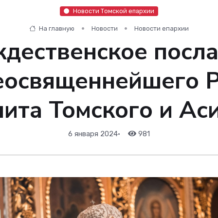
Новости Томской епархии
На главную
Новости
Новости епархии
дественское посл
освященнейшего Р
ита Томского и Ас
6 января 2024
•
981