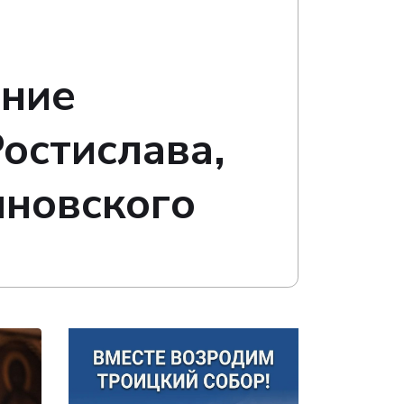
ание
остислава,
иновского