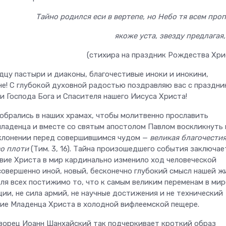
Тайно родился еси в вертепе, но Небо тя всем проп
якоже уста, звезду предлагая
(стихира на праздник Рождества Хри
дцу пастыри и диаконы, благочестивые иноки и инокини,
е! С глубокой духовной радостью поздравляю вас с праздни
и Господа Бога и Спасителя нашего Иисуса Христа!
собрались в наших храмах, чтобы молитвенно прославить
ладенца и вместе со святым апостолом Павлом воскликнуть 
клонении перед совершившимся чудом —
великая благочести
во плоти
(Тим. 3, 16). Тайна произошедшего события заключае
твие Христа в мир кардинально изменило ход человеческой
совершенно иной, новый, бесконечно глубокий смысл нашей ж
для всех постижимо то, что к самым великим переменам в мир
ии, не сила армий, не научные достижения и не технический
ние Младенца Христа в холодной вифлеемской пещере.
ворец Иоанн Шанхайский так подчеркивает кроткий образ