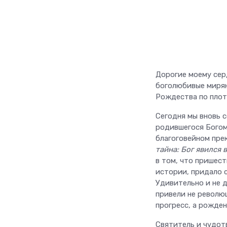
Дорогие моему сер
боголюбивые мирян
Рождества по плот
Сегодня мы вновь 
родившегося Богом
благоговейном пре
тайна: Бог явился 
в том, что пришес
истории, придало 
Удивительно и не 
привели не революц
прогресс, а рожде
Святитель и чудот