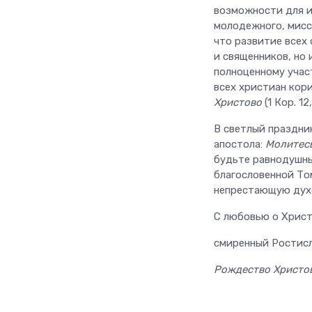
возможности для и
молодежного, мисс
что развитие всех
и священников, но 
полноценному учас
всех христиан кор
Христово
(1 Кор. 12,
В светлый праздни
апостола:
Молитесь
будьте равнодушны
благословенной То
непрестающую духо
С любовью о Христ
смиренный Ростисл
Рождество Христов