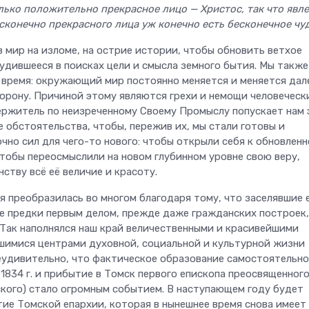
олько положительно прекрасное лицо — Христос, так что явл
есконечно прекрасного лица уж конечно есть бесконечное чу
 мир на изломе, на острие истории, чтобы обновить ветхое
лудившееся в поисках цели и смысла земного бытия. Мы также
 время: окружающий мир постоянно меняется и меняется дал
торону. Причиной этому являются грехи и немощи человечески
ржитель по неизреченному Своему Промыслу попускает нам 
 обстоятельства, чтобы, пережив их, мы стали готовы и
чно сил для чего-то нового: чтобы открыли себя к обновлен
чтобы переосмыслили на новом глубинном уровне свою веру,
ству всё её величие и красоту.
я преобразилась во многом благодаря тому, что заселявшие 
е предки первым делом, прежде даже гражданских построек,
 Так наполнялся наш край величественными и красивейшими
шимися центрами духовной, социальной и культурной жизни
еудивительно, что фактическое образование самостоятельн
1834 г. и прибытие в Томск первого епископа преосвященног
ского) стало огромным событием. В наступающем году будет
тие Томской епархии, которая в нынешнее время снова имеет