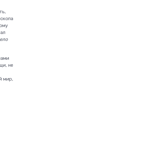
ть,
ископа
ному
вал
тело
вами
щи, не
й мир,