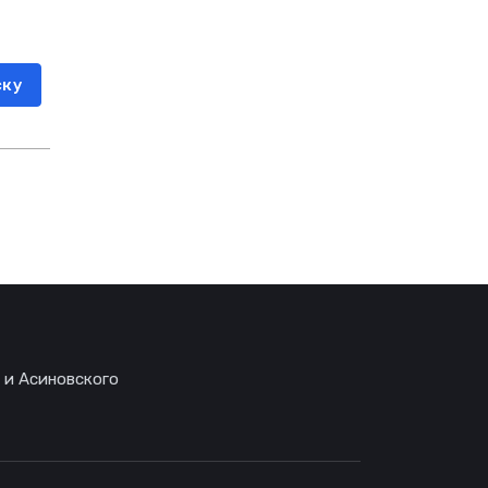
ску
 и Асиновского