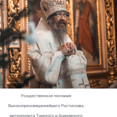
Рождественское послание
Высокопреосвященнейшего Ростислава,
митрополита Томского и Асиновского