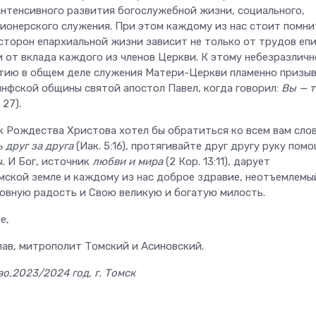
нтенсивного развития богослужебной жизни, социального,
ионерского служения. При этом каждому из нас стоит помни
 сторон епархиальной жизни зависит не только от трудов еп
и от вклада каждого из членов Церкви. К этому небезразлич
тию в общем деле служения Матери-Церкви пламенно призы
инфской общины святой апостол Павел, когда говорил:
Вы — 
 27).
к Рождества Христова хотел бы обратиться ко всем вам сло
 друг за друга
(Иак. 5:16), протягивайте друг другу руку помо
. И Бог, источник
любви и мира
(2 Кор. 13:11), дарует
мской земле и каждому из нас доброе здравие, неотъемлемы
вную радость и Свою великую и богатую милость.
е,
ав, митрополит Томский и Асиновский.
о,2023/2024 год, г. Томск