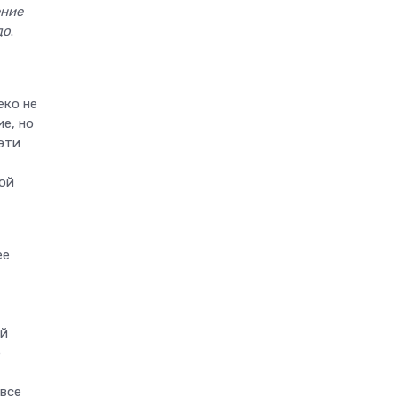
ение
до
.
еко не
е, но
эти
ной
ее
ой
о
 все