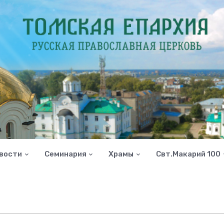
вости
Семинария
Храмы
Свт.Макарий 100