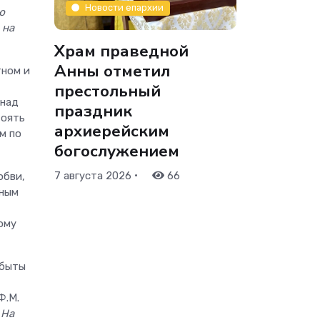
Новости епархии
ю
 на
Храм праведной
Анны отметил
тном и
престольный
 над
праздник
тоять
архиерейским
м по
богослужением
•
7 августа 2026
66
юбви,
нным
ому
абыты
Ф.М.
:
На