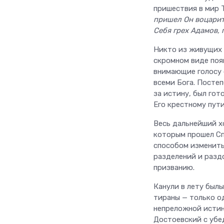
пришествия в мир 
пришел Он воцарит
Себя грех Адамов, 
Никто из живущих т
скромном виде поя
внимающие голосу 
всеми Бога. Постеп
за истину, был го
Его крестному пути
Весь дальнейший х
которым прошел Сп
способом изменить
разделений и разд
призванию.
Канули в лету был
тираны — только о
непреложной истины
Достоевский с убе