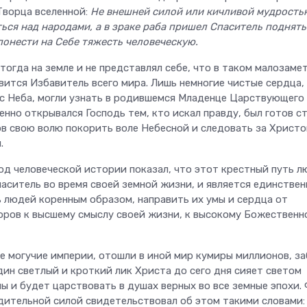
Творца вселенной:
Не внешней силой или кичливой мудрость
ься над народами, а в зраке раба пришел Спаситель поднять
понести на Себе тяжесть человеческую.
огда на земле и не представлял себе, что в таком малозаме
вится Избавитель всего мира. Лишь немногие чистые сердца,
с Неба, могли узнать в родившемся Младенце Царствующего
енно открывался Господь тем, кто искал правду, был готов с
тов свою волю покорить воле Небесной и следовать за Христо
.
од человеческой истории показал, что этот крестный путь л
аситель во время своей земной жизни, и является единстве
 людей коренным образом, направить их умы и сердца от
оров к высшему смыслу своей жизни, к высокому Божественн
ые могучие империи, отошли в иной мир кумиры миллионов, з
дин светлый и кроткий лик Христа до сего дня сияет светом
 и будет царствовать в душах верных во все земные эпохи. 
дительной силой свидетельствовал об этом такими словами