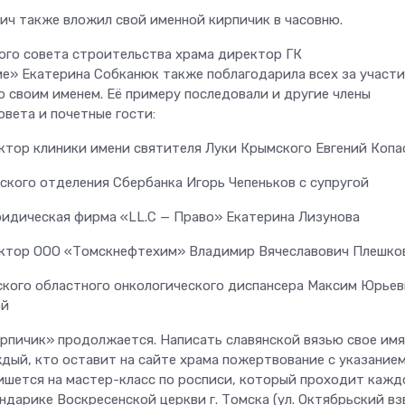
ич также вложил свой именной кирпичик в часовню.
ого совета строительства храма директор ГК
е» Екатерина Собканюк также поблагодарила всех за участи
о своим именем. Её примеру последовали и другие члены
вета и почетные гости:
ектор клиники имени святителя Луки Крымского Евгений Копа
ского отделения Сбербанка Игорь Чепеньков с супругой
идическая фирма «LL.C — Право» Екатерина Лизунова
ектор ООО «Томскнефтехим» Владимир Вячеславович Плешко
мского областного онкологического диспансера Максим Юрье
ой
рпичик» продолжается. Написать славянской вязью свое имя
дый, кто оставит на сайте храма пожертвование с указание
пишется на мастер-класс по росписи, который проходит кажд
ндарике Воскресенской церкви г. Томска (ул. Октябрьский взв