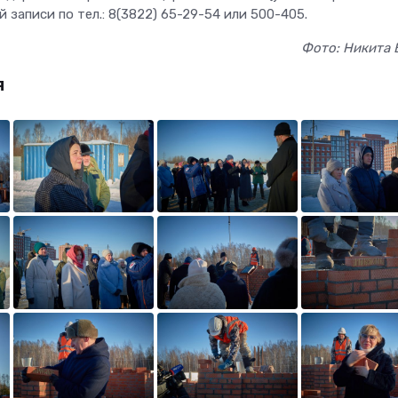
 записи по тел.: 8(3822) 65-29-54 или 500-405.
Фото: Никита 
я