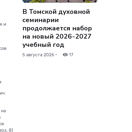
В Томской духовной
семинарии
е и
продолжается набор
на новый 2026-2027
учебный год
сов
•
5 августа 2026
17
в
вич
 на
м
ое
оз, 8)