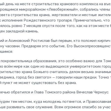
ый день на месте строительства храмового комплекса на въе
троящимся микрорайоном «Левобережный», собрались члены
овета строительства храма, жертвователи и местные жители
с исполнения Рождественского тропаря. Примечательно, что
лось ровно 7 месяцев спустя после того, как на этом месте 
ен закладной камень.
й и Асиновский Ростислав был первым, кто положил кирпич
ену часовни. Предваряя это событие, Его Высокопреосвященс
вшимся:
— покровительница образования, это особенно важно для Том
во всём мире как один из выдающихся университетских горо
роительство храма Божьего считалось делом весьма значимы
ведника, город без святого» — говорили наши предки. Точно
й пункт не может существовать без храма.
речью обратился и Глава Томского района Вячеслав Черноус:
 будем тем местом, куда молодежь потянется, и Православна
ше развивать свое служение. Всем огромное спасибо за учас