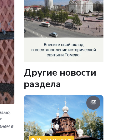
Другие новости
раздела
язью,
т
енем в
Новости епархии