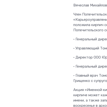
Вячеслав Михайлов
Член Попечительск
«Карьероуправлени
положила кирпич с
Попечительского со
• Генеральный дир
• Управляющий Том
• Директор ООО Юр
• Генеральный дир
• Главный врач То
Грищенко с супруг
Акция «Именной ки
кирпиче может каж
имени, а также за
воскресенье в архо