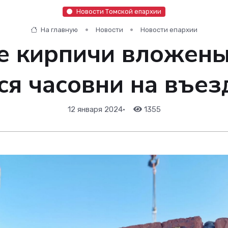
Новости Томской епархии
На главную
Новости
Новости епархии
 кирпичи вложены
я часовни на въез
12 января 2024
•
1355