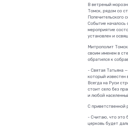
В ветреный морозн
Томск, рядом со с
Попечительского с
Событие началось 
мероприятие состоя
установлен и освящ
Митрополит Томски
своим именем в ст
обратился к собра
- Святая Татьяна 
который известен 
Всегда на Руси ст
стоит село без пра
и любой населенны
С приветственной 
- Считаю, что это
церковь будет даль