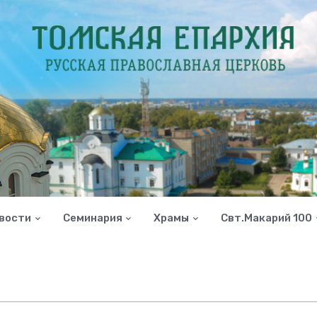
вости
Семинария
Храмы
Свт.Макарий 100