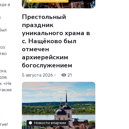
зде в
Престольный
.
праздник
был
уникального храма в
с. Нащёково был
 со
отмечен
тво
архиерейским
богослужением
ска,
•
5 августа 2026
21
дов.
м. «Не
 также
я
Новости епархии
тие!