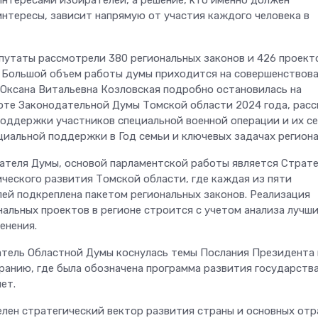
нтересами избирателей, а решение, кто именно должен
интересы, зависит напрямую от участия каждого человека в
епутаты рассмотрели 380 региональных законов и 426 проект
 Большой объем работы думы приходится на совершенствов
 Оксана Витальевна Козловская подробно остановилась на
оте Законодательной Думы Томской области 2024 года, расс
поддержки участников специальной военной операции и их се
циальной поддержки в Год семьи и ключевых задачах региона
ателя Думы, основой парламентской работы является Страте
ческого развития Томской области, где каждая из пяти
лей подкреплена пакетом региональных законов. Реализация
нальных проектов в регионе строится с учетом анализа лучш
енения.
тель Областной Думы коснулась темы Послания Президента 
анию, где была обозначена программа развития государства
ет.
лен стратегический вектор развития страны и основных отр