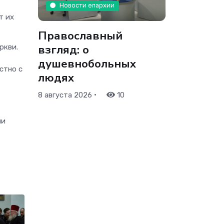
Новости епархии
т их
Православный
взгляд: о
ркви.
душевнобольных
стно с
людях
•
8 августа 2026
10
ии