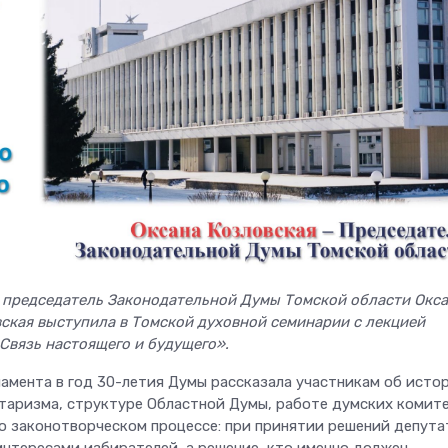
а председатель Законодательной Думы Томской области Окс
ская выступила в Томской духовной семинарии с лекцией
 Связь настоящего и будущего».
амента в год 30-летия Думы рассказала участникам об исто
таризма, структуре Областной Думы, работе думских комит
 о законотворческом процессе: при принятии решений депут