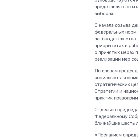
руководствуются и
представлять эти 
выборах.
С начала созыва д
федеральных норм.
законодательства.
приоритетах в раб
о принятых мерах 
реализации мер со
По словам председ
социально-экономи
стратегических це
Стратегии и нацио
практик правоприм
Отдельно председа
Федеральному Собр
ближайшие шесть л
«Посланием опреде