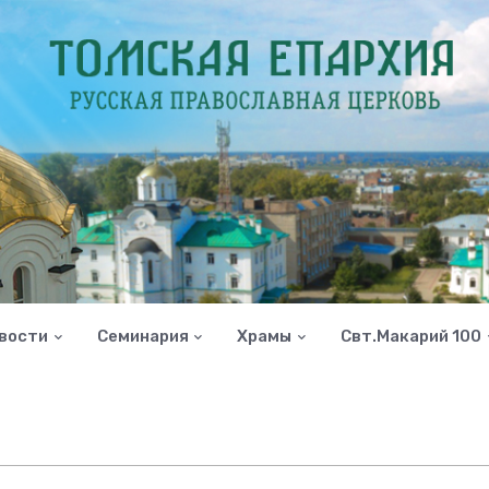
вости
Семинария
Храмы
Свт.Макарий 100