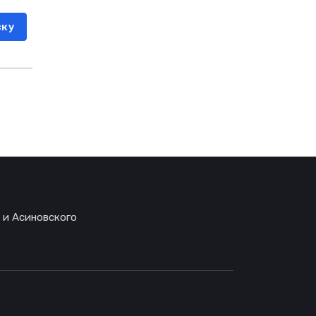
ску
 и Асиновского