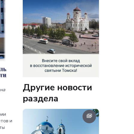
Другие новости
ана
раздела
рии
етов и
аты