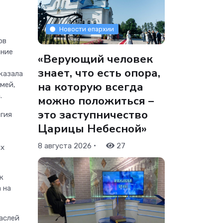
Новости епархии
ов
ание
«Верующий человек
знает, что есть опора,
казала
на которую всегда
мей,
.
можно положиться –
это заступничество
гия
Царицы Небесной»
•
8 августа 2026
27
их
к
 на
аслей