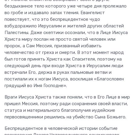
бездыханное тело которого уже четыре дня пролежало
во гробе и издавало запах тления. Евангелист
повествует, что это беспрецедентное чудо
взбудоражило Иерусалим и жителей других областей
Палестины. Даже скептики осознали, что в Лице Иисуса
Христа миру послан не просто святой человек или
пророк, а Сам Мессия, призванный избавить
человечество от греха и смерти. В этот момент народ
был готов принять Христа как Спасителя, поэтому на
следующий день при входе Христа в Иерусалим люди
встречали Его, держа в руках пальмовые ветви и
постилали их к ногам Иисуса, восклицая «Благословен
грядущий во Имя Господне».
Враги Иисуса Христа также поняли, что в Его Лице в мир
пришел Мессия, поэтому ради сохранения своей власти,
статуса и материального благополучия иудейские
первосвященники решились на убийство Сына Божьего.
Беспрецедентное в человеческой истории событие
воскресения Лазаря Четверодневного ознаменовало