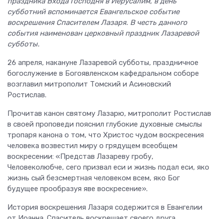
праздника Входа Господня в Иерусалим, в день
субботний вспоминается Евангельское событие
воскрешения Спасителем Лазаря. В честь данного
события наименован церковный праздник Лазаревой
субботы.
26 апреля, накануне Лазаревой субботы, праздничное
богослужение в Богоявленском кафедральном соборе
возглавил митрополит Томский и Асиновский
Ростислав.
Прочитав канон святому Лазарю, митрополит Ростислав
в своей проповеди пояснил глубокие духовные смыслы
тропаря канона о том, что Христос чудом воскресения
человека возвестил миру о грядущем всеобщем
воскресении: «Представ Лазареву гробу,
Человеколюбче, сего призвал еси и жизнь подал еси, яко
жизнь сый безсмертная человеком всем, яко Бог
будущее прообразуя яве воскресение».
История воскрешения Лазаря содержится в Евангелии
от Иоанна. Спаситель воскрешает своего друга,