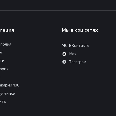
гация
Мы в соц.сетях
полия
ВКонтакте
ия
Max
ти
Телеграм
ария
ы
акарий 100
ученики
кты