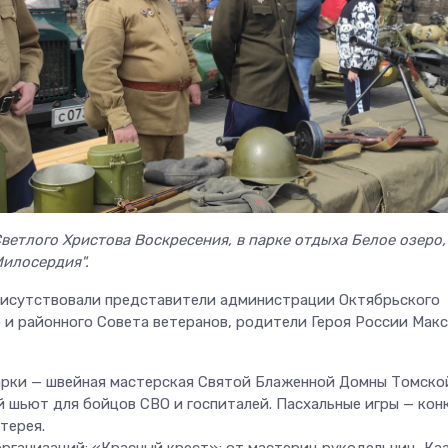
Светлого Христова Воскресения, в парке отдыха Белое озеро,
илосердия".
рисутствовали представители администрации Октябрьского
о и районного Совета ветеранов, родители Героя России Мак
рки — швейная мастерская Святой Блаженной Домны Томско
 шьют для бойцов СВО и госпиталей. Пасхальные игры — кон
терея.