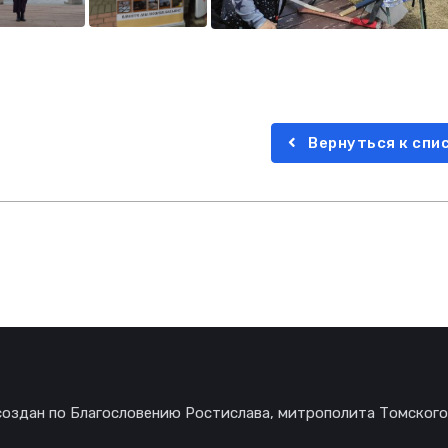
Вернуться к спи
создан по Благословению Ростислава, митрополита Томского