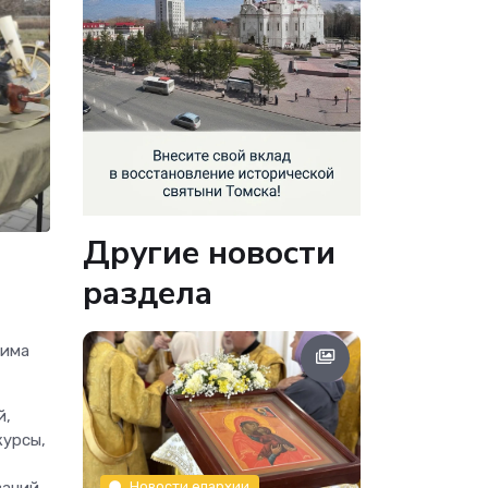
Другие новости
раздела
сима
й,
курсы,
Новости епархии