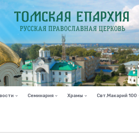
вости
Семинария
Храмы
Свт.Макарий 100