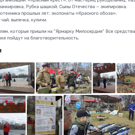
организаций: «Красный крест»; от мастериц рукодельниц, Ка
анкировка, Рубка шашкой; Сыны Отечества — экипировка.
отехника прошлых лет; экспонаты «Красного обоза»;
чай, выпечка, куличи.
лям, которые пришли на "Ярмарку Милосердия" Все средства
рке пойдут на благотворительность.
я