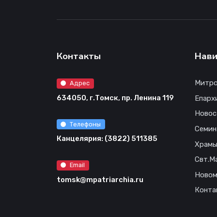
Контакты
Нави
Митро
Адрес
634050, г.Томск, пр. Ленина 119
Епарх
Новос
Телефоны
Семин
Канцелярия: (3822) 511385
Храм
Свт.М
Email
Новом
tomsk@mpatriarchia.ru
Конта