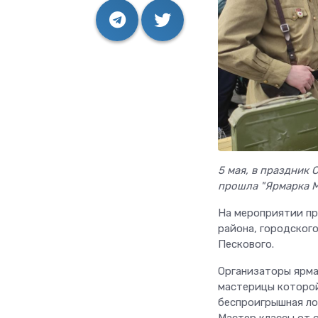
5 мая, в праздник 
прошла "Ярмарка М
На мероприятии п
района, городског
Пескового.
Организаторы ярма
мастерицы которой
беспроигрышная ло