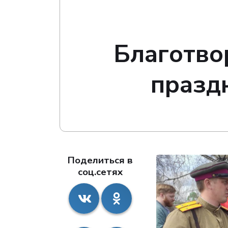
Благотво
празд
Поделиться в
соц.сетях