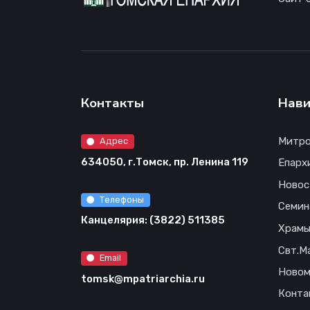
Контакты
Нави
Митро
Адрес
634050, г.Томск, пр. Ленина 119
Епарх
Новос
Телефоны
Семин
Канцелярия: (3822) 511385
Храм
Свт.М
Email
Новом
tomsk@mpatriarchia.ru
Конта