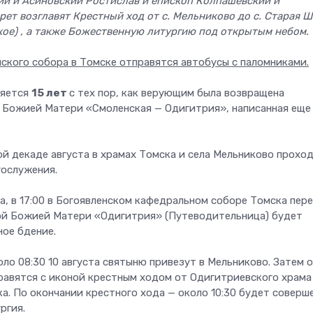
й и Асиновский Ростислав и епископ Колпашевский и
ет возглавят Крестный ход от с. Мельниково до с. Старая Ш
ское) , а также Божественную литургию под открытым небом.
нского собора в Томске отправятся автобусы с паломниками.
няется
15 лет
с тех пор, как верующим была возвращена
 Божией Матери «Смоленская — Одигитрия», написанная еще в
ой декаде августа в храмах Томска и села Мельниково прохо
ослужения.
та, в 17:00 в Богоявленском кафедральном соборе Томска пер
ой Божией Матери «Одигитрия» (Путеводительница) будет
ое бдение.
ло 08:30 10 августа святыню привезут в Мельниково. Затем 
равятся с иконой крестным ходом от Одигитриевского храма
а. По окончании крестного хода — около 10:30 будет соверш
ргия.