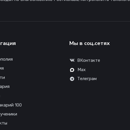
гация
Мы в соц.сетях
полия
ВКонтакте
ия
Max
ти
Телеграм
ария
ы
акарий 100
ученики
кты