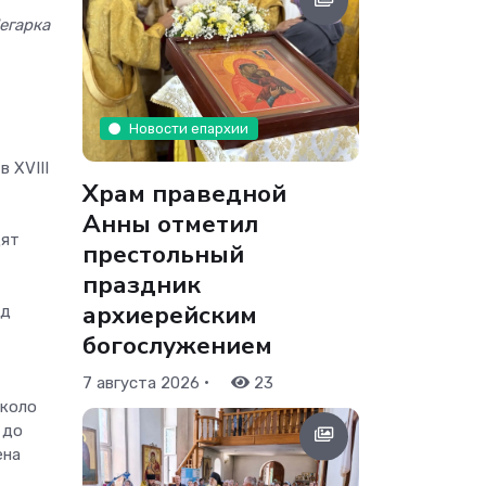
егарка
Новости епархии
 XVIII
Храм праведной
Анны отметил
дят
престольный
праздник
архиерейским
ед
богослужением
•
7 августа 2026
23
около
 до
ена