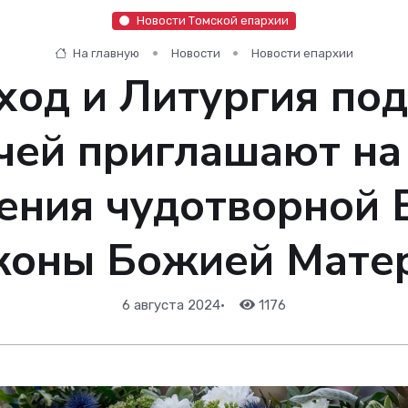
Новости Томской епархии
На главную
Новости
Новости епархии
ход и Литургия по
чей приглашают на
тения чудотворной 
коны Божией Мате
6 августа 2024
•
1176