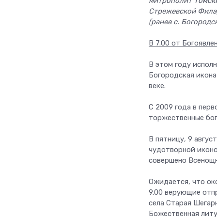
митрополит Томски
Стрежевской Филар
(ранее с. Богород
В 7.00 от Богоявле
В этом году испол
Богородская икона
веке.
С 2009 года в перв
торжественные бог
В пятницу, 9 авгус
чудотворной икон
совершено Всенощн
Ожидается, что око
9.00 верующие отп
села Старая Шегарк
Божественная литу