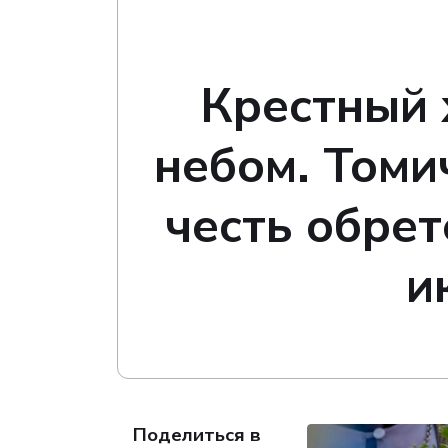
Крестный 
небом. Томи
честь обре
и
Поделиться в