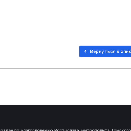
Вернуться к спи
создан по Благословению Ростислава, митрополита Томского