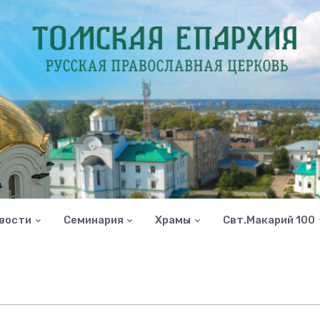
вости
Семинария
Храмы
Свт.Макарий 100