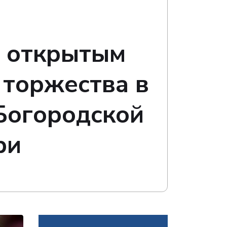
д открытым
 торжества в
Богородской
ри