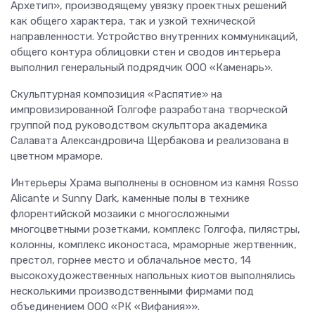
Архетип», производящему увязку проектных решений
как общего характера, так и узкой технической
направленности. Устройство внутренних коммуникаций,
общего контура облицовки стен и сводов интерьера
выполнил генеральный подрядчик ООО «Каменарь».
Скульптурная композиция «Распятие» на
импровизированной Голгофе разработана творческой
группой под руководством скульптора академика
Салавата Александровича Щербакова и реализована в
цветном мраморе.
Интерьеры Храма выполнены в основном из камня Rosso
Alicante и Sunny Dark, каменные полы в технике
флорентийской мозаики с многосложными
многоцветными розетками, комплекс Голгофа, пилястры,
колонны, комплекс иконостаса, мраморные жертвенник,
престол, горнее место и облачальное место, 14
высокохудожественных напольных киотов выполнялись
несколькими производственными фирмами под
объединением ООО «РК «Вифания»».