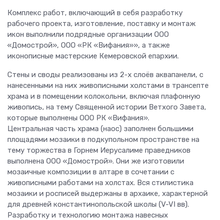
Комплекс работ, включающий в себя разработку
рабочего проекта, изготовление, поставку и монтаж
икон выполнили подрядные организации ООО
«Домострой», ООО «РК «Вифания»», а также
иконописные мастерские Кемеровской епархии.
Стены и своды реализованы из 2-х слоёв аквапанели, с
нанесенными на них живописными холстами в трансепте
храма и в помещении колокольни, включая плафонную
живопись, на тему Священной истории Ветхого Завета,
которые выполнены ООО РК «Вифания».
Центральная часть храма (наос) заполнен большими
площадями мозаики в подкупольном пространстве на
тему торжества в Горнем Иерусалиме праведников
выполнена ООО «Домострой». Они же изготовили
мозаичные композиции в алтаре в сочетании с
живописными работами на холстах. Вся стилистика
мозаики и росписей выдержаны в архаике, характерной
для древней константинопольской школы (V-VI вв).
Разработку и технологию монтажа навесных