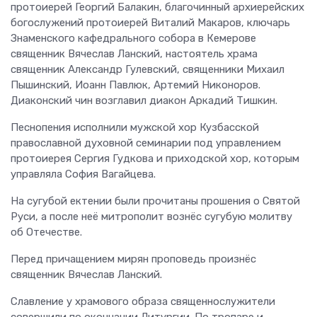
протоиерей Георгий Балакин, благочинный архиерейских
богослужений протоиерей Виталий Макаров, ключарь
Знаменского кафедрального собора в Кемерове
священник Вячеслав Ланский, настоятель храма
священник Александр Гулевский, священники Михаил
Пышинский, Иоанн Павлюк, Артемий Никоноров.
Диаконский чин возглавил диакон Аркадий Тишкин.
Песнопения исполнили мужской хор Кузбасской
православной духовной семинарии под управлением
протоиерея Сергия Гудкова и приходской хор, которым
управляла София Вагайцева.
На сугубой ектении были прочитаны прошения о Святой
Руси, а после неё митрополит вознёс сугубую молитву
об Отечестве.
Перед причащением мирян проповедь произнёс
священник Вячеслав Ланский.
Славление у храмового образа священнослужители
совершили по окончании Литургии. По тропаре и