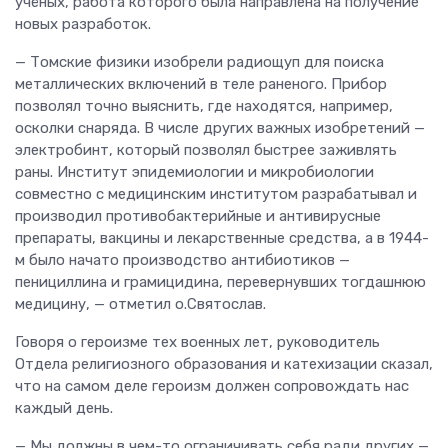
учёных, работа которого была направлена на получение
новых разработок.
— Томские физики изобрели радиощуп для поиска
металлических включений в теле раненого. Прибор
позволял точно выяснить, где находятся, например,
осколки снаряда. В числе других важных изобретений —
электробинт, который позволял быстрее заживлять
раны. Институт эпидемиологии и микробиологии
совместно с медицинским институтом разрабатывал и
производил противобактерийные и антивирусные
препараты, вакцины и лекарственные средства, а в 1944-
м было начато производство антибиотиков —
пенициллина и грамицидина, перевернувших тогдашнюю
медицину, — отметил о.Святослав.
Говоря о героизме тех военных лет, руководитель
Отдела религиозного образования и катехизации сказал,
что на самом деле героизм должен сопровождать нас
каждый день.
— Мы должны в чем-то ограничивать себя ради других —