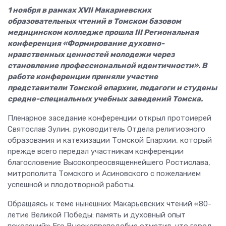
1 ноября в рамках ХVII Макариевских
образовательных чтений в Томском базовом
медицинском колледже прошла III Региональная
конференция «Формирование духовно-
нравственных ценностей молодежи через
становление профессиональной идентичности». В
работе конференции приняли участие
представители Томской епархии, педагоги и студены
средне-специальных учебных заведений Томска.
Пленарное заседание конференции открыл протоиерей
Святослав Зулин, руководитель Отдела религиозного
образования и катехизации Томской Епархии, который
прежде всего передал участникам конференции
благословение Высокопреосвященнейшего Ростислава,
митрополита Томского и Асиновского с пожеланием
успешной и плодотворной работы.
Обращаясь к теме нынешних Макарьевских чтений «80-
летие Великой Победы: память и духовный опыт
поколений» Его Высокопреподобие отметил, что город