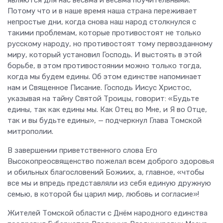
являются для нас весьма и весьма поучительными.
Потому что и в наше время наша страна переживает
непростые дни, когда снова наш народ столкнулся с
такими проблемам, которые противостоят не только
русскому народу, но противостоят тому первозданному
миру, который установил Господь. И выстоять в этой
борьбе, в этом противостоянии можно только тогда,
когда мы будем едины. Об этом единстве напоминает
нам и Священное Писание. Господь Иисус Христос,
указывая на тайну Святой Троицы, говорит: «Будьте
едины, так как едины мы. Как Отец во Мне, и Я во Отце,
так и вы будьте едины», — подчеркнул Глава Томской
митрополии.
В завершении приветственного слова Его
Высокопреосвященство пожелал всем доброго здоровья
и обильных благословений Божиих, а, главное, «чтобы
все мы и впредь представляли из себя единую дружную
семью, в которой бы царил мир, любовь и согласие»!
Жителей Томской области с Днём народного единства