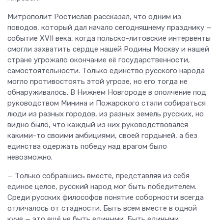
Митрополит Ростислав рассказал, что одним из
поводов, который дал начало сегодняшнему празднику —
событие XVII века, когда польско-литовские интервенты
смогли захватить сердце нашей Родины Москву и нашей
стране угрожало окончание её государственности,
самостоятельности. Только единство русского народа
могло противостоять этой угрозе, но его тогда не
обнаруживалось. В Нижнем Новгороде в ополчение под
руководством Минина и Пожарского стали собираться
люди из разных городов, из разных земель русских, но
видно было, что каждый из них руководствовался
какими-то своими амбициями, своей гордыней, а без
единства одержать победу над врагом было
невозможно.
— Только собравшись вместе, представляя из себя
единое целое, русский народ мог быть победителем.
Среди русских философов понятие соборности всегда
отличалось от стадности. Быть всем вместе в одной
куче — это ещё не быть едиными. Быть едиными