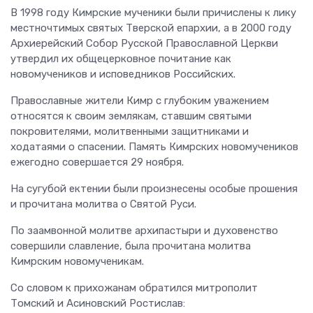
В 1998 году Кимрские мученики были причислены к лику
местночтимых святых Тверской епархии, а в 2000 году
Архиерейский Собор Русской Православной Церкви
утвердил их общецерковное почитание как
новомучеников и исповедников Российских.
Православные жители Кимр с глубоким уважением
относятся к своим землякам, ставшим святыми
покровителями, молитвенными защитниками и
ходатаями о спасении. Память Кимрских новомучеников
ежегодно совершается 29 ноября.
На сугубой ектении были произнесены особые прошения
и прочитана молитва о Святой Руси.
По заамвонной молитве архипастыри и духовенство
совершили славление, была прочитана молитва
Кимрским новомученикам.
Со словом к прихожанам обратился митрополит
Томский и Асиновский Ростислав: