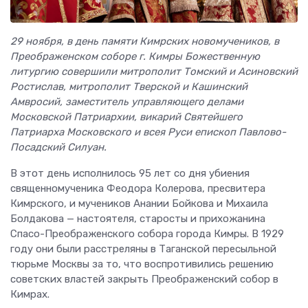
29 ноября, в день памяти Кимрских новомучеников, в
Преображенском соборе г. Кимры Божественную
литургию совершили митрополит Томский и Асиновский
Ростислав, митрополит Тверской и Кашинский
Амвросий, заместитель управляющего делами
Московской Патриархии, викарий Святейшего
Патриарха Московского и всея Руси епископ Павлово-
Посадский Силуан.
В этот день исполнилось 95 лет со дня убиения
священномученика Феодора Колерова, пресвитера
Кимрского, и мучеников Анании Бойкова и Михаила
Болдакова — настоятеля, старосты и прихожанина
Спасо-Преображенского собора города Кимры. В 1929
году они были расстреляны в Таганской пересыльной
тюрьме Москвы за то, что воспротивились решению
советских властей закрыть Преображенский собор в
Кимрах.