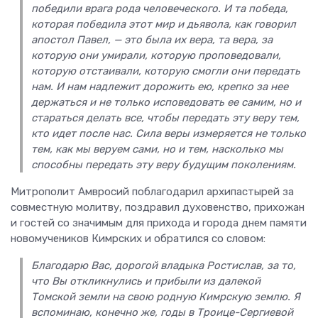
победили врага рода человеческого. И та победа,
которая победила этот мир и дьявола, как говорил
апостол Павел, — это была их вера, та вера, за
которую они умирали, которую проповедовали,
которую отстаивали, которую смогли они передать
нам. И нам надлежит дорожить ею, крепко за нее
держаться и не только исповедовать ее самим, но и
стараться делать все, чтобы передать эту веру тем,
кто идет после нас. Сила веры измеряется не только
тем, как мы веруем сами, но и тем, насколько мы
способны передать эту веру будущим поколениям.
Митрополит Амвросий поблагодарил архипастырей за
совместную молитву, поздравил духовенство, прихожан
и гостей со значимым для прихода и города днем памяти
новомучеников Кимрских и обратился со словом:
Благодарю Вас, дорогой владыка Ростислав, за то,
что Вы откликнулись и прибыли из далекой
Томской земли на свою родную Кимрскую землю. Я
вспоминаю, конечно же, годы в Троице-Сергиевой