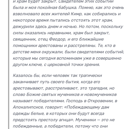
и храм будет закрыт. Свидетелем этих событий
была и моя покойная бабушка. Помню, как это очень
взволновало всех жителей Кимр, как собирались и
некоторое время пытались отстоять этот храм,
дежурили здесь днем и ночью. Но потом, поскольку
силы оказались неравными, храм был закрыт,
священник, отец Феодор, и его ближайшие
помощники арестованы и расстреляны. Те, кто в
детстве меня окружали, были свидетелями событий,
которые мы сегодня вспоминаем уже в совершенно
другом ключе, с церковной точки зрения.
Казалось бы, если человек так трагически
заканчивает путь своего бытия, когда его
арестовывают, расстреливают, это трагедия, но
слово Божие святых мучеников и новомучеников
называет победителями. Господь в Откровении, в
Апокалипсисе, говорит: «Побеждающему дам
одежды белые, в которых они будут всегда
предстоять престолу агнца». Мученики — это не
побежденные, а победители, потому что они