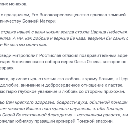
ких монахов.
 с праздником, Его Высокопреосвященство призвал томичей
упничеству Божией Матери:
страже нашей с вами жизни всегда стояла Царица Небесная,
няла. А мы, как добрые и верные Ее чада, вверили бы самих 
 и Ее святым молитвам.
оведи митрополит Ростислав огласил поздравительный адре
чаря Богоявленского собора иерея Олега Огнева, которое он
евраля.
лега, архипастырь отметил его любовь к храму Божию, к Цер
удолюбие, внимание и добросердечное отношение к пастве,
пастырю глубокое уважение и любовь со стороны прихожан.
ю Вам крепкого здоровья, бодрости духа, обильной помощи
ем несении Вашего пастырского служения, чтобы Господь
а Своей Божественной благодатью – источником радости, ми
ожелал юбиляру правящий архиерей Томской епархии.