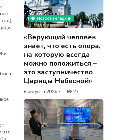
и –
коне
Новости епархии
 год),
ощади
«Верующий человек
знает, что есть опора,
на которую всегда
оны
можно положиться –
это заступничество
 была
Царицы Небесной»
•
8 августа 2026
27
якое
от
е это
 Со