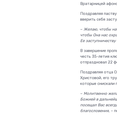
Вратарницей афонс
Поздравляя паству
вверить себя заст
–
Желаю, чтобы на 
чтобы Она нас охра
Ее заступничеству
В завершение проп
честь 35-летия клю
отпраздновал 22 ф
Поздравляя отца О
Христовой, его тр
которые снискали 
–
Молитвенно жела
Божией в дальнейш
посещал Вас всегд
благословения,
– п