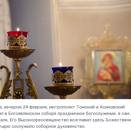
а, вечером 24 февраля, митрополит Томский и Асиновский
ил в Богоявленском соборе праздничное богослужение, в сам
раля, Его Высокопреосвященство возглавил здесь Божествен
тырю сослужило соборное духовенство.