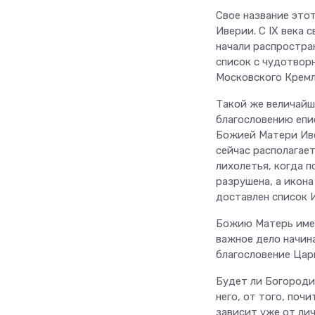
Свое название это
Иверии. С IX века 
начали распростран
список с чудотвор
Московского Кремля
Такой же величайше
благословению епи
Божией Матери Иве
сейчас располагает
лихолетья, когда п
разрушена, а икона
доставлен список 
Божию Матерь имен
важное дело начин
благословение Цар
Будет ли Богородиц
него, от того, почи
зависит уже от ли