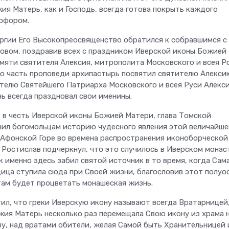
ия Матерь, как и Господь, всегда готова покрыть каждого
офором.
ргии Его Высокопреосвященство обратился к собравшимся с
овом, поздравив всех с праздником Иверской иконы Божией
амяти святителя Алексия, митрополита Московского и всея Р
ю часть проповеди архипастырь посвятил святителю Алекси
телю Святейшего Патриарха Московского и всея Руси Алексия
ь всегда праздновал свои именины.
е в честь Иверской иконы Божией Матери, глава Томской
ил богомольцам историю чудесного явления этой величайше
 Афонской Горе во времена распространения иконоборческой
 Ростислав подчеркнул, что это случилось в Иверском мона
ак именно здесь забил святой источник в то время, когда Сам
ица ступила сюда при Своей жизни, благословив этот полуо
 там будет процветать монашеская жизнь.
ил, что греки Иверскую икону называют всегда Вратарницей
жия Матерь несколько раз перемещала Свою икону из храма 
у, над вратами обители, желая Самой быть Хранительницей 