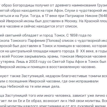
т образ Богородицы получил от древнего наименования Грузи
святой образ находился на горе Афон. Слухи о чудотворной и
яться и на Руси. Тогда, в 17 веке при Патриархе Никоне (1648
ной Иверской иконы был доставлен в Москву. На Красной пл
 в часовне и сейчас находится этот список.
й святыней обладает и город Томск. С 1858 года по
скопа Томского Парфения (Попова) список с чудотворной ик
рской был доставлен в Томск и помещен в часовню, которая
ся на центральной площади нашего города. В ХХ веке, в годы
о всей России закрывались храмы, томская Иверская часовня
 утеряна. Лишь в 2003 году со Святой Горы Афон в Томск был
Иверской иконы и помещен в восстановленную часовню.
уют также Заступницей, недаром благочестивые томичи вс
али с посещения Иверской часовни, где они испрашивали
ицы Небесной на те или иные дела.
а Заступницей того или иного человека, зависит уже лично 
тает ли он Ее и Ее образ, возносит ли к Ней свои молитвы. Вс
чной молитвы каждого христианина и от его духовной жизни.