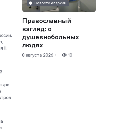
Новости епархии
Православный
взгляд: о
душевнобольных
оссии,
ю,
людях
 II,
•
8 августа 2026
10
й
стыре
а
стров
,
на
и