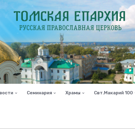
вости
Семинария
Храмы
Свт.Макарий 100