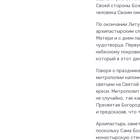
Своей стороны Бож
человека Своим ом
По окончании Литу
архипастырским сл
Матери и с днем п
чудотворца. Перву
небесному покрови
который в этот ден
Говоря о праздник
митрополии напомн
святыни на Святой
ереси. Митрополит
не случайно, так к
Пресвятая Богород
и предсказав, что
Архипастырь замет
поскольку Сама Бо
монастырскую стен