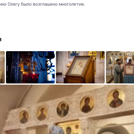
рею Олегу было возглашено многолетие.
я