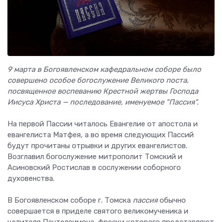
9 марта в Богоявленском кафедральном соборе было
совершено особое богослужение Великого поста,
посвященное воспеванию Крестной жертвы Господа
Иисуса Христа — последование, именуемое "Пассия".
На первой Пассии читалось Евангелие от апостола и
евангелиста Матфея, а во время следующих Пассий
будут прочитаны отрывки и других евангелистов.
Возглавил богослужение митрополит Томский и
Асиновский Ростислав в сослужении соборного
духовенства.
В Богоявленском соборе г. Томска
пассия
обычно
совершается в приделе святого великомученика и
целителя Пантелеимона, фрески которого представляют