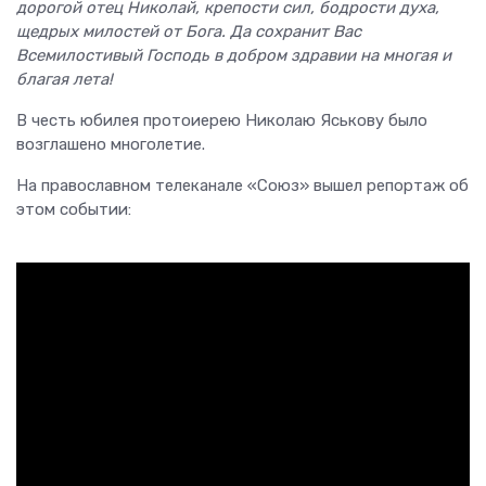
дорогой отец Николай, крепости сил, бодрости духа,
щедрых милостей от Бога. Да сохранит Вас
Всемилостивый Господь в добром здравии на многая и
благая лета!
В честь юбилея протоиерею Николаю Яськову было
возглашено многолетие.
На православном телеканале «Союз» вышел репортаж об
этом событии: