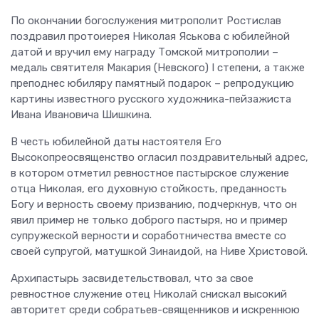
По окончании богослужения митрополит Ростислав
поздравил протоиерея Николая Яськова с юбилейной
датой и вручил ему награду Томской митрополии –
медаль святителя Макария (Невского) I степени, а также
преподнес юбиляру памятный подарок – репродукцию
картины известного русского художника-пейзажиста
Ивана Ивановича Шишкина.
В честь юбилейной даты настоятеля Его
Высокопреосвященство огласил поздравительный адрес,
в котором отметил ревностное пастырское служение
отца Николая, его духовную стойкость, преданность
Богу и верность своему призванию, подчеркнув, что он
явил пример не только доброго пастыря, но и пример
супружеской верности и соработничества вместе со
своей супругой, матушкой Зинаидой, на Ниве Христовой.
Архипастырь засвидетельствовал, что за свое
ревностное служение отец Николай снискал высокий
авторитет среди собратьев-священников и искреннюю