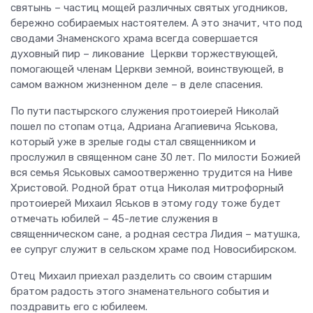
святынь – частиц мощей различных святых угодников,
бережно собираемых настоятелем. А это значит, что под
сводами Знаменского храма всегда совершается
духовный пир – ликование Церкви торжествующей,
помогающей членам Церкви земной, воинствующей, в
самом важном жизненном деле – в деле спасения.
По пути пастырского служения протоиерей Николай
пошел по стопам отца, Адриана Агапиевича Яськова,
который уже в зрелые годы стал священником и
прослужил в священном сане 30 лет. По милости Божией
вся семья Яськовых самоотверженно трудится на Ниве
Христовой. Родной брат отца Николая митрофорный
протоиерей Михаил Яськов в этому году тоже будет
отмечать юбилей – 45-летие служения в
священническом сане, а родная сестра Лидия – матушка,
ее супруг служит в сельском храме под Новосибирском.
Отец Михаил приехал разделить со своим старшим
братом радость этого знаменательного события и
поздравить его с юбилеем.