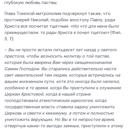
глубокую любовь паствы.
Глава Томской митрополии подчеркнул также, что
протоиерей Николай, подобно апостолу Павлу, ради
Христа все посчитал тщетным:
«Но что для меня было
преимуществом, то ради Христа я почел тщетою»
(Фил.
3, 7):
–
Вы не просто встали пятьдесят лет назад у святого
престола, чтобы возносить молитву о той пастве,
которая была вверена Вам через священноначалие
Самим Господом. Вы старались действительно нести
свет евангельский тем людям, которые встречались на
вашем жизненном пути, хотя это иногда было нелегко,
особенно в то время, когда Вы приступили к служению
Церкви Христовой, когда в нашей стране
господствовала атеистическая идеология, когда
государственная власть ставила задачу уничтожить
Церковь и свести к минимуму, а потом и полностью
уничтожить верующих. Но Вы в то непростое время,
отвергнув какие-то выгоды земные, приступили к этому