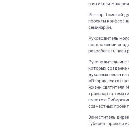
святителя Макария
Ректор Томской ду
проекты конференц
семинарии.
Руководитель мол
предложении созда
разработать план 
Руководитель инфо
которых создание 
духовных песен на
«Вторая лепта в п
жизни святителя М
транспорта темати
вместе с Сибирски
совместных проект
Заместитель дирек
Губернаторского к