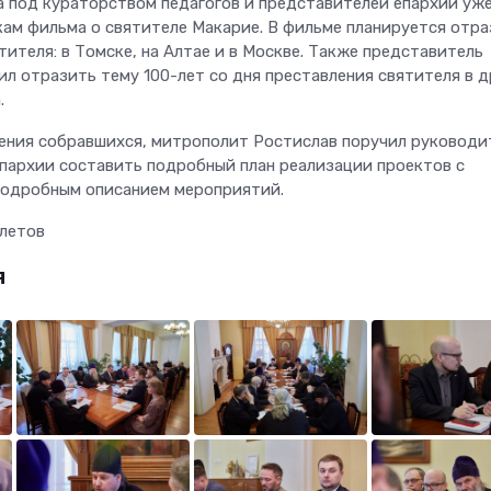
 под кураторством педагогов и представителей епархии уж
кам фильма о святителе Макарие. В фильме планируется отра
ителя: в Томске, на Алтае и в Москве. Также представитель
л отразить тему 100-лет со дня преставления святителя в д
.
ния собравшихся, митрополит Ростислав поручил руководи
пархии составить подробный план реализации проектов с
подробным описанием мероприятий.
летов
я