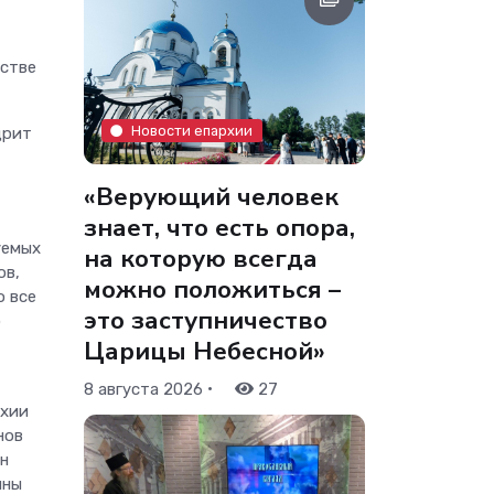
естве
Новости епархии
дрит
«Верующий человек
знает, что есть опора,
уемых
на которую всегда
ов,
можно положиться –
о все
это заступничество
о
Царицы Небесной»
•
8 августа 2026
27
рхии
нов
ан
ины