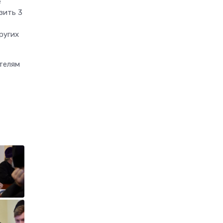
е
зить 3
ругих
телям