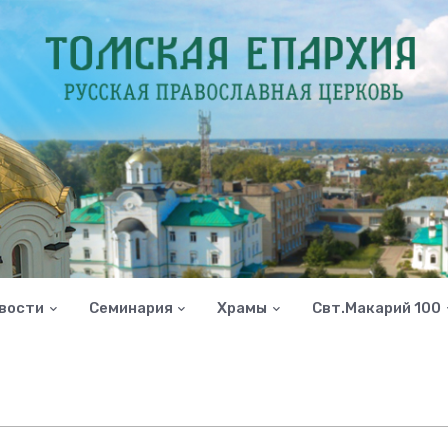
вости
Семинария
Храмы
Свт.Макарий 100