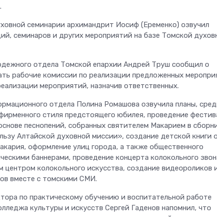
.
ховной семинарии архимандрит Иосиф (Еременко) озвучил
ий, семинаров и других мероприятий на базе Томской духов
одежного отдела Томской епархии Андрей Труш сообщил о
ть рабочие комиссии по реализации предложенных меропри
реализации мероприятий, назначив ответственных.
рмационного отдела Полина Ромашова озвучила планы, сред
фирменного стиля предстоящего юбилея, проведение фестив
 основе песнопений, собранных святителем Макарием в сборн
ользу Алтайской духовной миссии», создание детской книги 
акария, оформление улиц города, а также общественного
ческими баннерами, проведение концерта колокольного звон
м центром колокольного искусства, создание видеороликов 
ов вместе с томскими СМИ.
тора по практическому обучению и воспитательной работе
олледжа культуры и искусств Сергей Гаденов напомнил, что