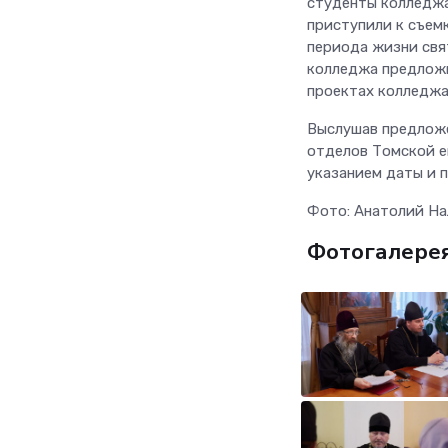
студенты колледжа
приступили к съем
периода жизни свят
колледжа предложи
проектах колледжа
Выслушав предложе
отделов Томской е
указанием даты и 
Фото: Анатолий На
Фотогалере