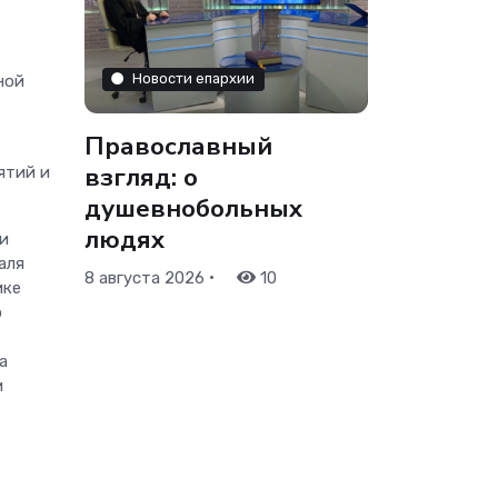
Новости епархии
ной
Православный
взгляд: о
ятий и
душевнобольных
людях
и
аля
•
8 августа 2026
10
ике
о
а
и