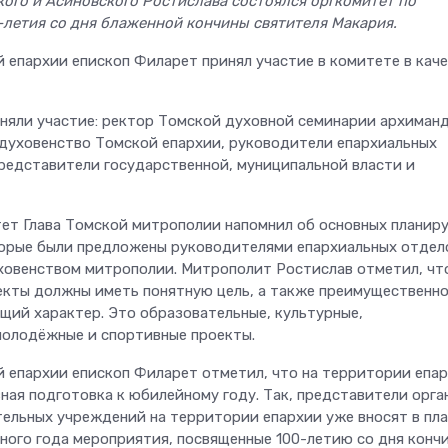
ого и Асиновского Ростислава состоялся оргкомитет по
летия со дня блаженной кончины святителя Макария.
й епархии епископ Филарет принял участие в комитете в кач
няли участие: ректор Томской духовной семинарии архиман
 духовенство Томской епархии, руководители епархиальных
представители государственной, муниципальной власти и
ет Глава Томской митрополии напомнил об основных планир
орые были предложены руководителями епархиальных отдел
ховенством митрополии. Митрополит Ростислав отметил, чт
кты должны иметь понятную цель, а также преимущественн
щий характер. Это образовательные, культурные,
олодёжные и спортивные проекты.
й епархии епископ Филарет отметил, что на территории епа
ная подготовка к юбилейному году. Так, представители орга
тельных учреждений на территории епархии уже вносят в пл
ного года мероприятия, посвященные 100-летию со дня конч