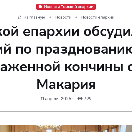
Новости Томской епархии
На главную
Новости
Новости епархии
кой епархии обсуди
й по праздновани
лаженной кончины 
Макария
11 апреля 2025
•
799