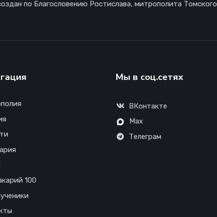
создан по Благословению Ростислава, митрополита Томского
гация
Мы в соц.сетях
полия
ВКонтакте
ия
Max
ти
Телеграм
ария
ы
акарий 100
ученики
кты