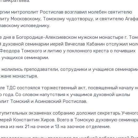
Панкратьева.
ргии митрополит Ростислав возглавил молебен святителю
иту Московскому, Томскому чудотворцу, и святителю Агафа
авскому исповеднику.
е дня в Богородице-Алексиевском мужском монастыре г. Том
 духовной семинарии иерей Вячеслав Кабанин отслужил мол
Феодора Томского и литию у поклонного креста о почивших
и учащихся семинарии.
 молились преподаватели, сотрудники и учащиеся семинарии
ожане монастыря.
але ТДС состоялся торжественный акт, посвященный началу н
о года. Со словом напутствия к учащимся духовной школы
лит Томский и Асиновский Ростислав.
тупительных экзаменах собранию доложил секретарь Ученог
иерей Константин Хиров. Всего в Томскую духовную семина
ека из них 21 на очное и 13 на заочное отделение.