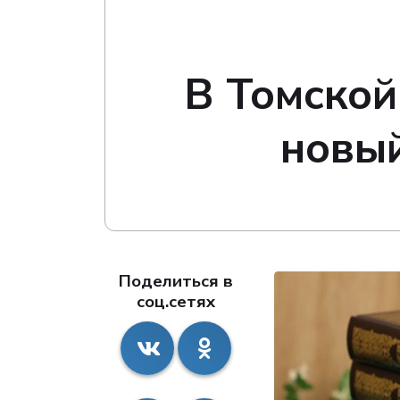
В Томской
новый
Поделиться в
соц.сетях