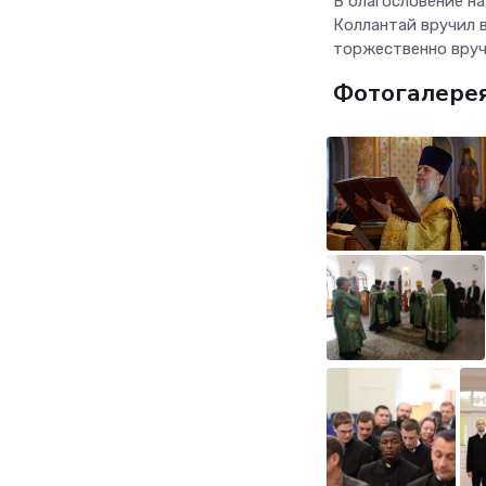
В благословение н
Коллантай вручил 
торжественно вруч
Фотогалере