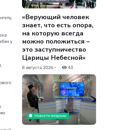
«Верующий человек
нгелу,
знает, что есть опора,
на которую всегда
ска
можно положиться –
ебен у
это заступничество
Царицы Небесной»
,
•
8 августа 2026
43
ового
о
рию
Новости епархии