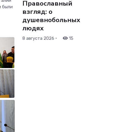
талий
Православный
м были
взгляд: о
душевнобольных
людях
•
8 августа 2026
15