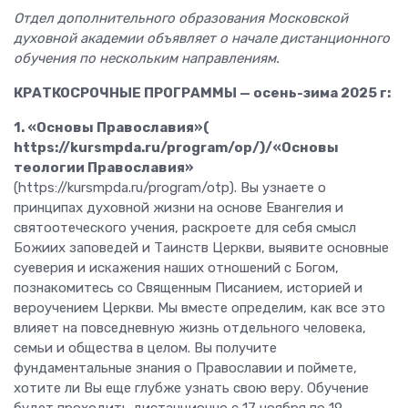
Отдел дополнительного образования Московской
духовной академии объявляет о начале дистанционного
обучения по нескольким направлениям.
КРАТКОСРОЧНЫЕ ПРОГРАММЫ — осень-зима 2025 г:
1. «Основы Православия»(
https://kursmpda.ru/program/op/)/«Основы
теологии Православия»
(https://kursmpda.ru/program/otp). Вы узнаете о
принципах духовной жизни на основе Евангелия и
святоотеческого учения, раскроете для себя смысл
Божиих заповедей и Таинств Церкви, выявите основные
суеверия и искажения наших отношений с Богом,
познакомитесь со Священным Писанием, историей и
вероучением Церкви. Мы вместе определим, как все это
влияет на повседневную жизнь отдельного человека,
семьи и общества в целом. Вы получите
фундаментальные знания о Православии и поймете,
хотите ли Вы еще глубже узнать свою веру. Обучение
будет проходить дистанционно с 17 ноября по 19