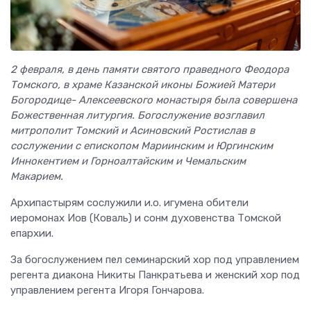
2 февраля, в день памяти святого праведного Феодора
Томского, в храме Казанской иконы Божией Матери
Богородице- Алексеевского монастыря была совершена
Божественная литургия. Богослужение возглавил
митрополит Томский и Асиновский Ростислав в
сослужении с епископом Мариинским и Юргинским
Иннокентием и Горноалтайским и Чемальским
Макарием.
Архипастырям сослужили и.о. игумена обители
иеромонах Иов (Коваль) и сонм духовенства Томской
епархии.
За богослужением пел семинарский хор под управлением
регента диакона Никиты Панкратьева и женский хор под
управлением регента Игоря Гончарова.