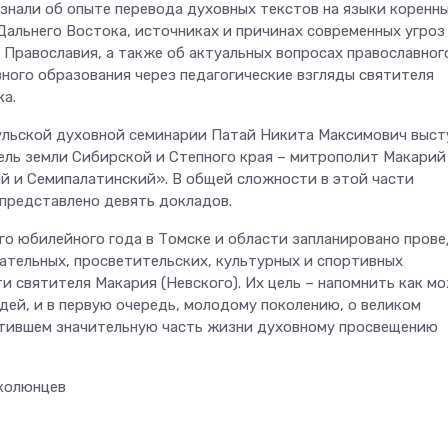
знали об опыте перевода духовных текстов на языки коренн
Дальнего Востока, источниках и причинах современных угроз
 Православия, а также об актуальных вопросах православног
вного образования через педагогические взгляды святителя
а.
льской духовной семинарии Патай Никита Максимович выст
ль земли Сибирской и Степного края – митрополит Макарий
ий и Семипалатинский». В общей сложности в этой части
представлено девять докладов.
го юбилейного года в Томске и области запланировано пров
ательных, просветительских, культурных и спортивных
и святителя Макария (Невского). Их цель – напомнить как м
дей, и в первую очередь, молодому поколению, о великом
тившем значительную часть жизни духовному просвещению
колюнцев