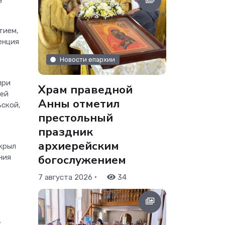
и
тием,
енция
Новости епархии
при
Храм праведной
ней
Анны отметил
ьской,
престольный
праздник
архиерейским
крыл
богослужением
ния
•
7 августа 2026
34
.