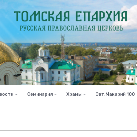
вости
Семинария
Храмы
Свт.Макарий 100