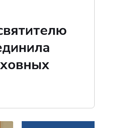
святителю
единила
уховных