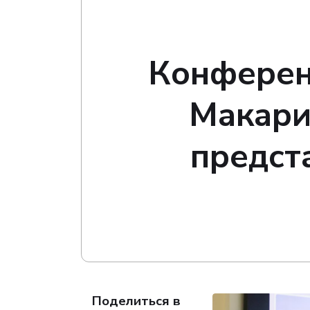
Конферен
Макари
предст
Поделиться в