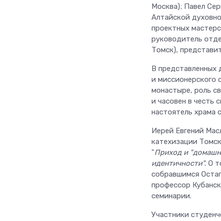
Москва); Павел Се
Алтайской духовно
проектных мастерск
руководитель отде
Томск), представи
В представленных 
и миссионерского 
монастыре, роль с
и часовен в честь
настоятель храма 
Иерей Евгений Мас
катехизации Томск
"
Приход и "домашн
идентичности"
.
О т
собравшимся Остап
профессор Кубанск
семинарии.
Участники студенч