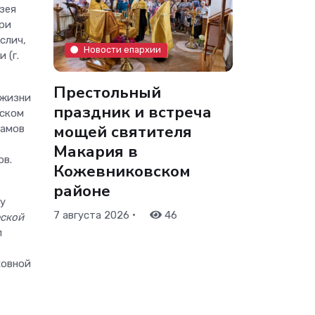
зея
при
слич,
Новости епархии
 (г.
Престольный
 жизни
праздник и встреча
шском
мощей святителя
рамов
Макария в
ов.
Кожевниковском
районе
у
•
7 августа 2026
46
еской
л
ховной