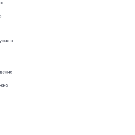
ых
о
упил с
едение
ожно