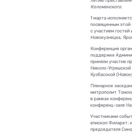
летию преставлени
Коломенского.
1 марта исполняетс
посвященным этой 
с участием гостей 
Новокузнецка, Яро
Конференция орган
поддержке Админис
приняли участие п
Николо-Угрешской (
Кузбасской (Новок
Пленарное заседан
митрополит Томски
в рамках конферен
конференц-зале Нау
Участниками событ
епископ Филарет; 
председателя Сино