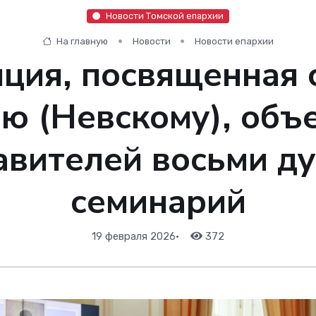
Новости Томской епархии
На главную
Новости
Новости епархии
ция, посвященная 
ю (Невскому), объ
авителей восьми д
семинарий
19 февраля 2026
•
372