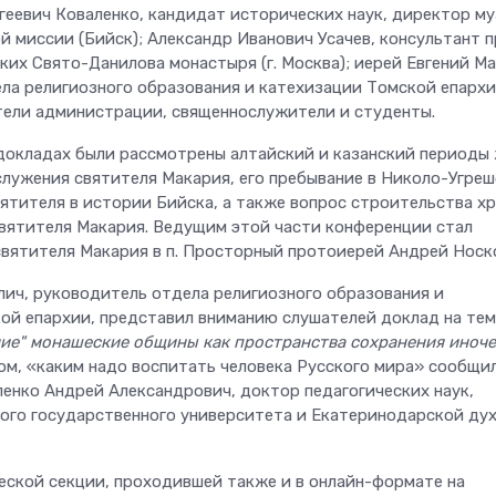
ргеевич Коваленко, кандидат исторических наук, директор му
й миссии (Бийск); Александр Иванович Усачев, консультант 
их Свято-Данилова монастыря (г. Москва); иерей Евгений Ма
ла религиозного образования и катехизации Томской епархии
тели администрации, священнослужители и студенты.
докладах были рассмотрены алтайский и казанский периоды
служения святителя Макария, его пребывание в Николо-Угре
вятителя в истории Бийска, а также вопрос строительства х
 святителя Макария. Ведущим этой части конференции стал
святителя Макария в п. Просторный протоиерей Андрей Носк
лич, руководитель отдела религиозного образования и
ой епархии, представил вниманию слушателей доклад на тем
ие" монашеские общины как пространства сохранения иноч
ом, «каким надо воспитать человека Русского мира» сообщи
енко Андрей Александрович, доктор педагогических наук,
ого государственного университета и Екатеринодарской ду
еской секции, проходившей также и в онлайн-формате на