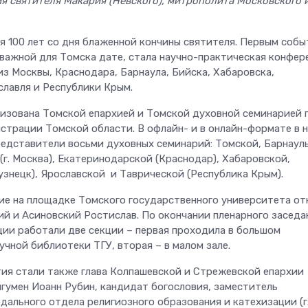
я святителя Макария (Невского), митрополита Московского 
я 100 лет со дня блаженной кончины святителя. Первым собы
важной для Томска дате, стала научно-практическая конфер
из Москвы, Краснодара, Барнаула, Бийска, Хабаровска,
славля и Республики Крым.
изована Томской епархией и Томской духовной семинарией 
трации Томской области. В офлайн- и в онлайн-формате в 
редставители восьми духовных семинарий: Томской, Барнаул
г. Москва), Екатеринодарской (Краснодар), Хабаровской,
узнецк), Ярославской и Таврической (Республика Крым).
ие на площадке Томского государственного университета от
й и Асиновский Ростислав. По окончании пленарного заседа
ции работали две секции – первая проходила в большом
чной библиотеки ТГУ, вторая – в малом зале.
ия стали также глава Колпашевской и Стрежевской епархии
игумен Иоанн Рубин, кандидат богословия, заместитель
дального отдела религиозного образования и катехизации (г