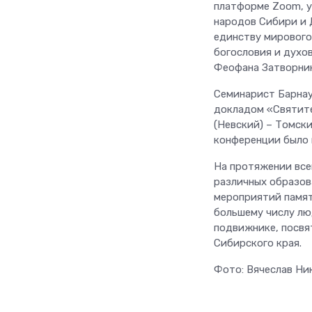
платформе Zoom, у
народов Сибири и 
единству мирового
богословия и духо
Феофана Затворник
Семинарист Барнау
докладом «Святите
(Невский) – Томск
конференции было 
На протяжении все
различных образов
мероприятий памят
большему числу лю
подвижнике, посвя
Сибирского края.
Фото: Вячеслав Ни