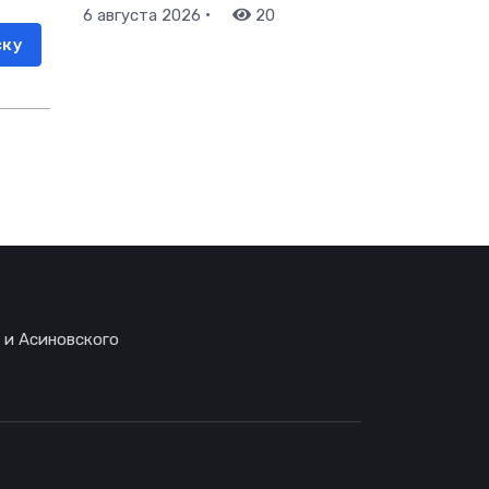
•
6 августа 2026
20
ску
 и Асиновского