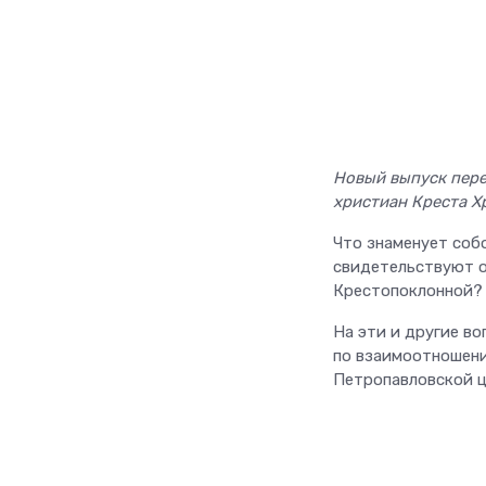
Новый выпуск пере
христиан Креста Х
Что знаменует соб
свидетельствуют о
Крестопоклонной? 
На эти и другие в
по взаимоотношени
Петропавловской ц