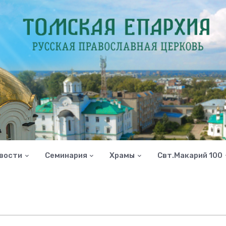
вости
Семинария
Храмы
Свт.Макарий 100