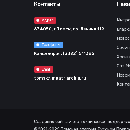
Контакты
Нави
Митро
Адрес
634050, г.Томск, пр. Ленина 119
Епарх
Новос
Телефоны
Семин
Канцелярия: (3822) 511385
Храм
Свт.М
Email
Новом
tomsk@mpatriarchia.ru
Конта
Создание сайта и его техническая поддержк
©2021-2026 Томская епархия Русской Право