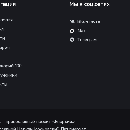
гация
Мы в соц.сетях
полия
ВКонтакте
ия
Max
ти
Телеграм
ария
ы
акарий 100
ученики
кты
а - православный проект «Епархия»
славной Церкви Московский Патриархат