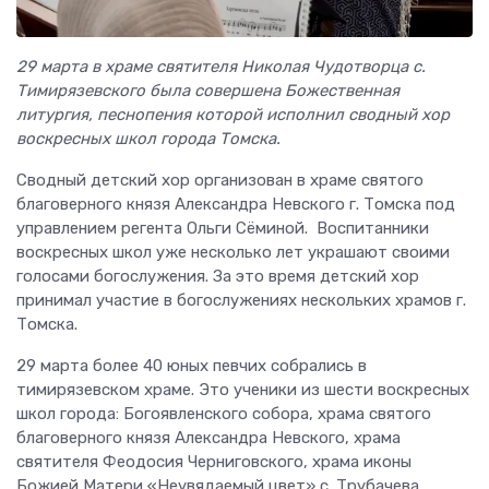
29 марта в храме святителя Николая Чудотворца с.
Тимирязевского была совершена Божественная
литургия, песнопения которой исполнил сводный хор
воскресных школ города Томска.
Сводный детский хор организован в храме святого
благоверного князя Александра Невского г. Томска под
управлением регента Ольги Сёминой. Воспитанники
воскресных школ уже несколько лет украшают своими
голосами богослужения. За это время детский хор
принимал участие в богослужениях нескольких храмов г.
Томска.
29 марта более 40 юных певчих собрались в
тимирязевском храме. Это ученики из шести воскресных
школ города: Богоявленского собора, храма святого
благоверного князя Александра Невского, храма
святителя Феодосия Черниговского, храма иконы
Божией Матери «Неувядаемый цвет» с. Трубачева,